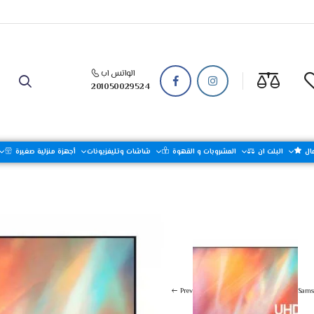
الواتس اب
201050029524
ال
البلت ان
المشروبات و القهوة
شاشات وتليفزيونات
أجهزة منزلية صغيرة
فزيونات
شاشات
أجهزة منزلية كبيرة
Prev
Sams