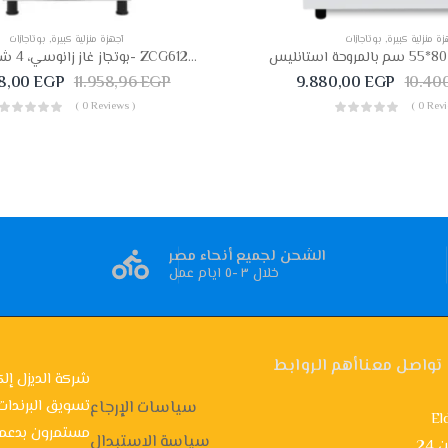
زة منزلية كبيرة
,
بوتاجازات
أجهزة منزلية كبيرة
,
بوتاجازات
بوتجاز غاز زانوسي، 4 شعلات، فضي- ZCG61296XA
08,00
EGP
11.958,96
EGP
9.880,00
EGP
10.40
( 0 Reviews )
( 0 Revi
الشحن لجميع أنحاء مصر
خلال ٣ -٥ ايام عمل
تواصل معنا
أهم الروابط
شركة الديزل إلك
تسويق البرندات
سياسات الإرجاع
El
مستمرون بدعمك
سياسة الاستبدال
ن