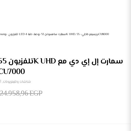
Samsung- تلفزيون LED سمارت سامسونج 55 بوصة، دقة 4K UHD، بريسيفر داخلي- 55CU8000
ريسيفر داخلي- 5CU7000
شاشات وتليفزيونات
,
أ
24.958,96
EGP