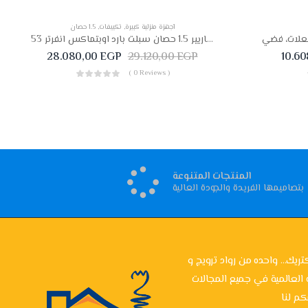
أجهزة منزلية كبيرة
,
تكييفات
,
1.5 حصان
تكييف كاريير 1.5 حصان سبلت بارد اوبتماكس انفرتر 53KHCT12DN-708F
28.080,00
EGP
29.120,00
EGP
10.6
( 0 Reviews )
المنتجات المتنوعة
بتصاميمها الفريدة والجودة العالية
تريك... واحده من رواد ترويج و
 العالمية في جميع المجالات
م لنا