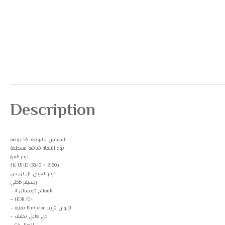
Description
المقاس بالبوصة: 55 بوصة
نوع التلفاز: شاشة مسطحة
نوع القرار
4K UHD (3840 × 2160)
نوع العرض: ال اي دي
ريسيفر داخلي
– معالج كريستال 4K
– HDR 10+
– تقنية PurColor لألوان كريب
– حل كابل نظيف