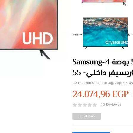
Next
Samsung-تلفزيون 55 بوصة 4K UHD سمارت إل إي دي مع
5
جهزة منزلية كبيرة
,
شاشات
CATEGORIES:
24.074,96
EGP
( 0 Reviews )
Out of stock