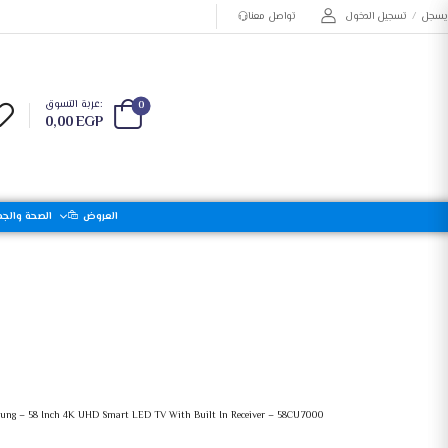
يسجل
/
تسجيل الدخول
تواصل معنا
عربة التسوق:
0
0,00
EGP
العروض
الصحة والجم
Samsung-تلفزيون 55 بوصة 4K UHD سمارت إل إي دي مع ريسيفر داخلي- 55CU7000
شاشات وتلي
ung – 58 Inch 4K UHD Smart LED TV With Built In Receiver – 58CU7000