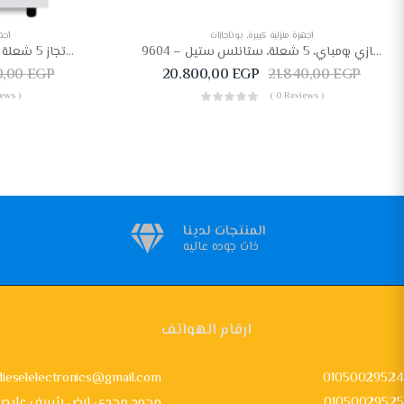
أجهزة منزلية كبيرة
,
بوتاجازات
أجه
بوتجاز غاز كريازي بومباي، 5 شعلة، ستانلس ستيل – 9604F
فريش إيطاليانو بوتجاز 5 شعلة 80*55 سم بالمروحة استانليس ITALIANO-7531
0,00
EGP
20.800,00
EGP
21.840,00
EGP
ews )
( 0 Reviews )
المنتجات لدينا
ذات جوده عاليه
ارقام الهواتف
dieselelectronics@gmail.com
01050029524
01050029525
24 محمد مجدي ارض شريف عابدي