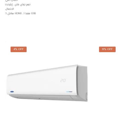
اتصال ذكي
نعم (واي فاي ، إيثرنت)
الاتصال
3 مداخل HDMI ، 1 منفذ USB
4% OFF
11% OFF