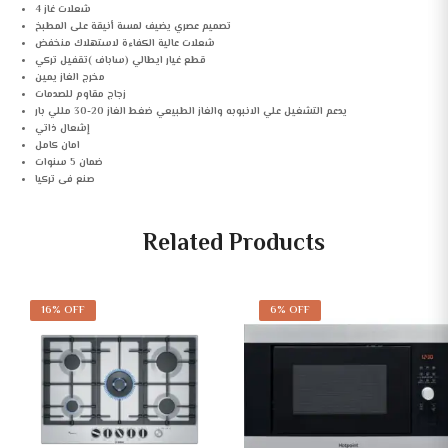
4 شعلات غاز
تصميم عصري يضيف لمسة أنيقة على المطبخ
شعلات عالية الكفاءة لاستهلاك منخفض
قطع غيار ايطالي (ساباف )تقفيل تركي
مخرج الغاز يمين
زجاج مقاوم للصدمات
يدعم التشغيل علي الانبوبه والغاز الطبيعي ضغط الغاز 20-30 مللي بار
إشعال ذاتي
امان كامل
ضمان 5 سنوات
صنع فى تركيا
Related Products
16% OFF
6% OFF