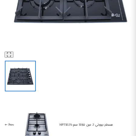
HPT602G-بيورتي موقد غاز 4 عيون شديد التحمل
مسطحات
البلت ان
HPT302S-مسطح بيورتي 2 عين غاز30 سم
Prev