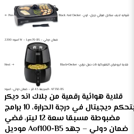
Black And Decker -شوايه لايف ستايل هيلثي جريل- لون
Prev
اسود 2200 W – Lgm70-B5 – ضمان دولي
Black+Decker -قلاية ايروفراي الكهربائية ذات حمل حراري
Next
السريعة 4.5 لتر – ضمان دولي- اسود- AF350-B5
قلاية هوائية رقمية من بلاك اند ديكر
بتحكم ديجيتال في درجة الحرارة، 10 برامج
مضبوطة مسبقا سعة 12 ليتر، فضي
موديل Aof100-B5 ضمان دولي – جهد