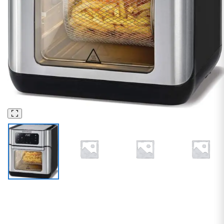
قلايات
أجهزة منزلية صغيرة
قلاية هوائية رقمية من بلاك اند ديكر بتحكم ديجيتال في درجة الحرارة، 10 برامج مضبوطة مسبقا سعة 12 ليتر،
فضي موديل Aof100-B5 ضمان دولي – جهد 220 فولت و50 هرتز، 4.3 ليتر، 1500 واط