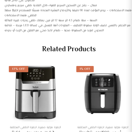
للحصول على نتائج مثالية
فعال – ينتج عن التسخين السريع للهواء داخل القلاية طهي سريع ومتساوي
متعدد الاستخدامات – يوفر المؤقت لمدة 90 دقيقة والأوضاع العشرة المحددة مسبقًا للمستخدم اختيارًا سهلاً
للطهي متعدد الاستخدامات
السعة – سلة طعام 4.3 لتر سعة 12 لتر فرن يمكنك طهي وجبات كبيرة للعائلة
مريحة – شاشة LED مع التحكم باللمس تضيف الراحة سهولة التنظيف – المكونات آمنة للغسل في غسالة
الصحون لمزيد من السهولة صحية – طعام لذيذ صحي مع القليل من الزيت أو بدونه
Related Products
17% OFF
1% OFF
أجهزة منزلية صغيرة
,
اجهزة الطهي المختلفة
أجهزة منزلية صغيرة
,
اجهزة الطهي المختلفة