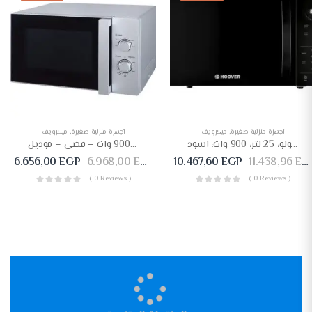
أجهزة منزلية صغيرة
,
ميكرويف
أجهزة منزلية صغيرة
,
ميكرويف
ميكروويف هوفر سولو، 25 لتر، 900 وات، اسود
تورنيدو ميكروويف سولو سعة 25 لتر- 900 وات – فضى – موديل TM-25MS
6.656,00
EGP
6.968,00
EGP
10.467,60
EGP
11.438,96
EGP
( 0 Reviews )
( 0 Reviews )