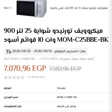
ميكروويف تورنيدو سولو، 25 لتر، 900 وات، فضي واسود
Next
ميكروويف تورنيدو شواية 25 لتر 900
وات 10 قوائم أسود MOM-C25BBE-BK
وقت التسليم المتوقع : 2026/08/10 - 2026/08/12
أجهزة منزلية صغيرة
,
ميكرويف
CATEGORIES:
MOM-C25BBE-BK
SKU:
7.070,96
EGP
7.382,96
EGP
( 0 Reviews )
Tornado
الماركة
MOM-C25BBE-BK
اسم الموديل
يوضع على السطح
نوع الميكروويف