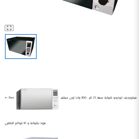
ميكرويف
أجهزة منزلية صغيرة
ميكروويف تورنيدو شواية 25 لتر 900 وات 10 قوائم أسود MOM-C25BBE-BK
ميكروويف تورنيدو شواية سعة 25 لتر ، 900 وات لون سيلفر
Prev
مزود بشواية و 10 قوائم للطهي