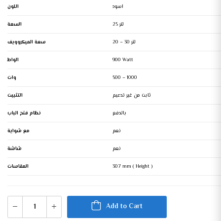
اسود
اللون
25 لتر
السعة
20 – 30 لتر
سعة الميكروويف
900 Watt
الواط
500 – 1000
وات
ثابت من غير تدعيم
التثبيت
بالدفع
نظام فتح الباب
نعم
نعم
شاشة
307 mm ( Height )
المقاسات
Add to Cart