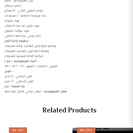
لون الميكروويف : أسود
تحكم ديجيتال
قوائم الطهي الذاتي : 10 قوائم
عدد مستويات الطاقة : 5 مستويات
مزود بشواية
مزود بقفل ضد عبث الأطفال
مزود بمؤقت تشغيل
إنذار صوتي عند انتهاء الطهي
وظيفة إذابة الثلج :-
إمكانية اختيار الزمن المناسب لإذابة المجمدات
إمكانية اختيار الوزن المناسب للمجمدات
إمكانية الإذابة السريعة للمجمدات
أبعاد الميكروويف ( مم ) :-
العرض × الارتفاع × العمق : 513 × 307 × 410
الوزن :-
الوزن الصافي : 15 كجم
الوزن الإجمالي : 17 كجم
بلد المنشأ :
مصر
ضمان الميكروويف :
ضمان مجاني شامل لمدة سنة
Related Products
4% OFF
8% OFF