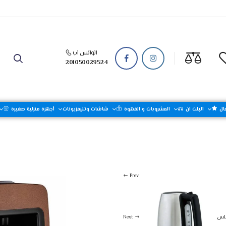
الواتس اب
201050029524
ال
البلت ان
المشروبات و القهوة
شاشات وتليفزيونات
أجهزة منزلية صغيرة
المشروبات و القهوة
Prev
Next