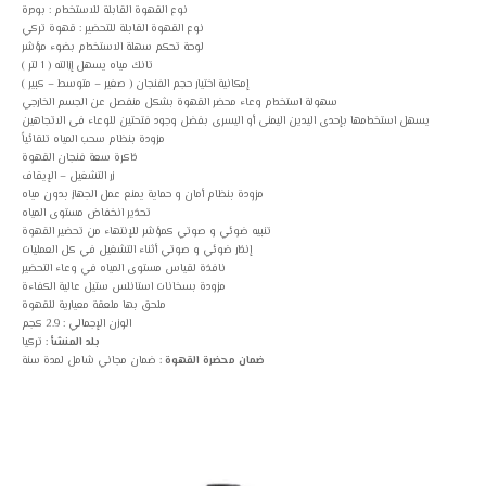
نوع القهوة القابلة للاستخدام : بودرة
نوع القهوة القابلة للتحضير : قهوة تركي
لوحة تحكم سهلة الاستخدام بضوء مؤشر
تانك مياه يسهل إزالته ( 1 لتر )
إمكانية اختيار حجم الفنجان ( صغير – متوسط – كبير )
سهولة استخدام وعاء محضر القهوة بشكل منفصل عن الجسم الخارجي
يسهل استخدامها بإحدى اليدين اليمنى أو اليسرى بفضل وجود فتحتين للوعاء فى الاتجاهين
مزودة بنظام سحب المياه تلقائياً
ذاكرة ﺳﻌﺔ ﻓﻨﺠﺎن القهوة
زر التشغيل – الإيقاف
مزودة بنظام أمان و حماية يمنع عمل الجهاز بدون مياه
تحذير انخفاض مستوى المياه
تنبيه ضوئي و صوتي كمؤشر للإنتهاء من تحضير القهوة
إنذار ضوئي و صوتي أثناء التشغيل في كل العمليات
نافذة لقياس مستوى المياه في وعاء التحضير
مزودة بسخانات استانلس ستيل عالية الكفاءة
ملحق بها ملعقة معيارية للقهوة
الوزن الإجمالي : 2.9 كجم
بلد المنشأ :
تركيا
ضمان محضرة القهوة :
ضمان مجاني شامل لمدة سنة