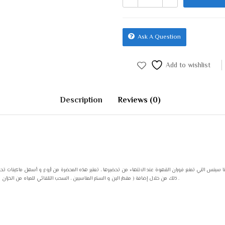
Ask A Question
Add to wishlist
Description
Reviews (0)
ذلك من خلال إضافة ( مقدار البن و السكر المناسبين ، السحب التلقائي للمياه من الخزان لعمل الكمية المطلوبة ) وهي تمتاز أيضاً بخاصية الفصل الأوتوماتيكي مع إصدار إنذار صوتي و ضوئي للتنبيه .