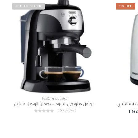
OUT OF STOCK
11% OFF
المشروبات و القهوة
ماكينة صناعة الكابتشينو والإسبريسو من ديلونجي، اسود – بضمان الوكيل سنتين
( 0 Reviews )
1.6