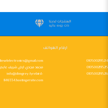
المنتجات لدينا
ذات جوده عاليه
ارقام الهواتف
dieselelectronics@gmail.com
01050029524
01050029525
24 محمد مجدي ارض شريف عابدي
info@dimgrey-lyrebird-
01050029526
846334.hostingersite.com