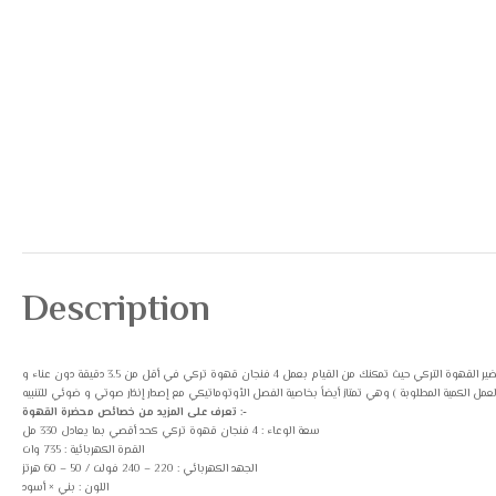
Description
محضرة قهوة تركي أوتوماتيك تورنيدو مستوحاه من آلات تحضير القهوة التركية التقليدية المصممة بتقنية لومينا سينس التي تمنع فوران القهوة عند الانتهاء من تحضيرها ، تعتبر هذه المحضرة من أروع و أسهل ماكينات تحضير القهوة التركي حيث تمكنك من القيام بعمل 4 فنجان قهوة تركي في أقل من 3.5 دقيقة دون عناء و
تعرف على المزيد من خصائص محضرة القهوة :-
سعة الوعاء : 4 فنجان قهوة تركي كحد أقصي بما يعادل 330 مل
القدرة الكهربائية : 735 وات
الجهد الكهربائي : 220 – 240 فولت / 50 – 60 هرتز
اللون : بني × أسود