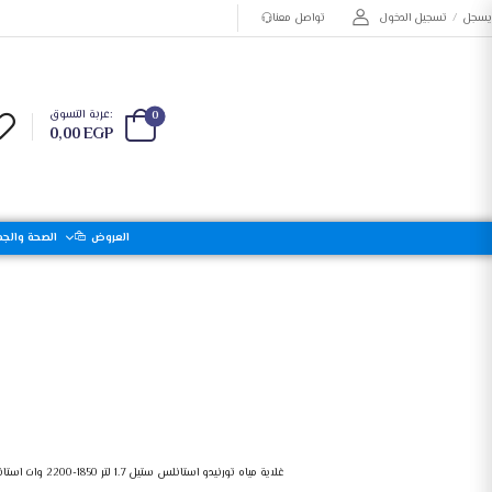
يسجل
/
تسجيل الدخول
تواصل معنا
عربة التسوق:
0
0,00
EGP
العروض
الصحة والجم
تورنيدو ماكينة تحضير القهوة أوتوماتيك ، 330مل، 735 واط، بني / أسود، TCME-100
غلاية مياه تورنيدو استانلس ستيل 1.7 لتر 1850-2200 وات استانلس