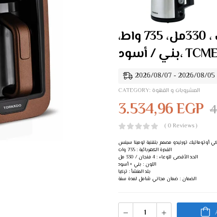
تورنيدو ماكينة تحضير القهوة أوتوماتيك ، 330مل، 735 واط،
ود، TCME-100
2
المشروبات و القهوة
CATEGORY:
3.534,96
EGP
4
( 0 Reviews )
 أوتوماتيك تورنيدو مصمم بتقنية لومينا سينس
القدرة الكهربائية : 735 وات
الحد الأقصى للوعاء : 4 فنجان / 330 مل
اللون : بني × أسود
بلد المنشأ : تركيا
الضمان : ضمان مجاني شامل لمدة سنة