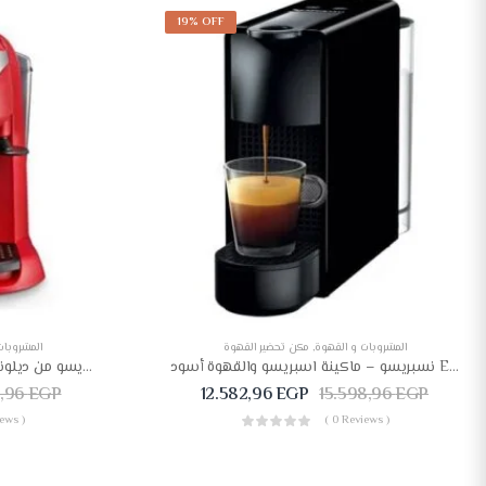
19% OFF
المشروبات و القهوة
,
مكن تحضير القهوة
المشروبات
نسبريسو – ماكينة اسبريسو والقهوة أسود Essenza Mini-S-Black
ماكينة تحضير الكابتشينو والاسبريسو من ديلونجي ، بضمان الوكيل سنتين1.4لتر
2,96
EGP
12.582,96
EGP
15.598,96
EGP
ews )
( 0 Reviews )