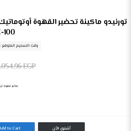
بني / أس
وقت التسليم المتوقع : 2026/08/05 - 026/08/07
.054,96
EGP
صانع قهوة تركي
أشتري الأن
Add to Cart