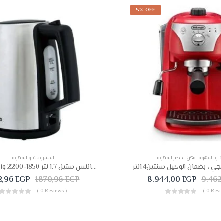
5% OFF
 و القهوة
,
مكن تحضير القهوة
المشروبات و القهوة
غلاية مياه تورنيدو استانلس ستيل 1.7 لتر 1850-2200 وات استانلس
62,96
EGP
1.870,96
EGP
8.944,00
EGP
9.46
( 0 Reviews )
( 0 Revi