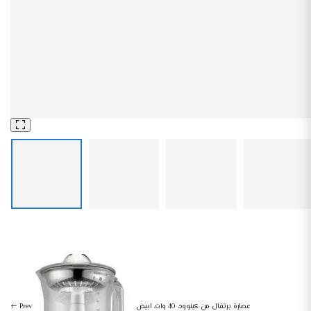
مكن تحضير القهوة
المشروبات و القهوة
محضرة قهوة تركي أوتوماتيك 330 مل ، 735 وات ، تانك مياه من تورنيدو TCME-100S-PRO – متعدد
الألوان – Talaat.104984
عصارة برتقال من كينوود، 40 وات، ابيض
Prev