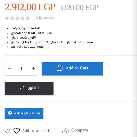
2.912,00
EGP
3.120,00
EGP
( 0 Reviews )
العلامة التجارية: تورنيدو
رقم الموديل: TCME . 100S . PRO
اللون: متعدد الألوان
سعة الوعاء : 4 فنجان قهوة تركي كحد أقصي بما يعادل 330 مل
القدرة الكهربائية : 735 وات
Add to Cart
أشتري الأن
Ask A Question
Compare
Add to wishlist