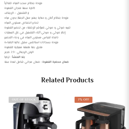
مزودة بنظام سحب المياه تلقائياً
ذاكرة ﺳﻌﺔ ﻓﻨﺠﺎن القهوة
زر التشغيل – الإيقاف
مزودة بنظام أمان و حماية يمنع عمل الجهاز بدون مياه
تحذير انخفاض مستوى المياه
تنبيه ضوئي و صوتي كمؤشر للإنتهاء من تحضير القهوة
إنذار ضوئي و صوتي أثناء التشغيل في كل العمليات
نافذة لقياس مستوى المياه في وعاء التحضير
مزودة بسخانات استانلس ستيل عالية الكفاءة
ملحق بها ملعقة معيارية للقهوة
الوزن الإجمالي : 2.9 كجم
بلد المنشأ :
تركيا
ضمان محضرة القهوة :
ضمان مجاني شامل لمدة سنة
Related Products
OUT OF STOCK
7% OFF