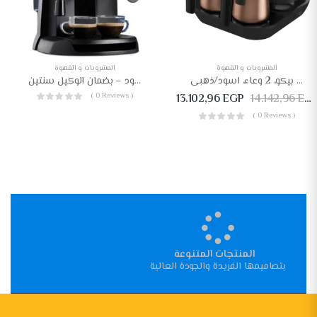
المشروبات و القهوة
المشروبات و القهوة
ماكينة قهوة تركي بيكو، 2 وعاء، اسود/ذهبى – TKM 8961 B
ماكينة صناعة الكابتشينو والإسبريسو من ديلونجي، اسود – بضمان الوكيل سنتين
( 0 Reviews )
13.102,96
EGP
14.142,96
EGP
( 0 Reviews )
المنتجات المتنوعة
بتصاميمها الفريدة والجودة العالية