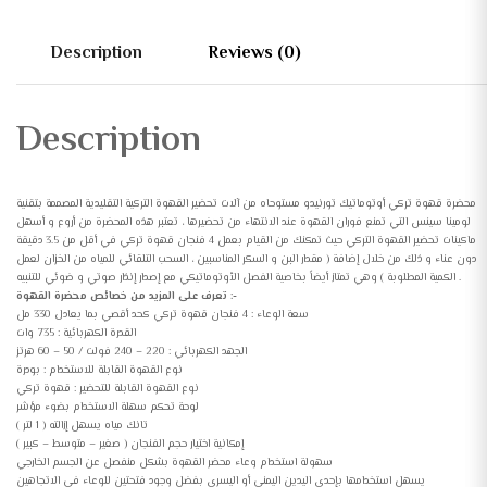
Description
Reviews (0)
Description
محضرة قهوة تركي أوتوماتيك تورنيدو مستوحاه من آلات تحضير القهوة التركية التقليدية المصممة بتقنية
لومينا سينس التي تمنع فوران القهوة عند الانتهاء من تحضيرها ، تعتبر هذه المحضرة من أروع و أسهل
ماكينات تحضير القهوة التركي حيث تمكنك من القيام بعمل 4 فنجان قهوة تركي في أقل من 3.5 دقيقة
دون عناء و ذلك من خلال إضافة ( مقدار البن و السكر المناسبين ، السحب التلقائي للمياه من الخزان لعمل
الكمية المطلوبة ) وهي تمتاز أيضاً بخاصية الفصل الأوتوماتيكي مع إصدار إنذار صوتي و ضوئي للتنبيه .
تعرف على المزيد من خصائص محضرة القهوة :-
سعة الوعاء : 4 فنجان قهوة تركي كحد أقصي بما يعادل 330 مل
القدرة الكهربائية : 735 وات
الجهد الكهربائي : 220 – 240 فولت / 50 – 60 هرتز
نوع القهوة القابلة للاستخدام : بودرة
نوع القهوة القابلة للتحضير : قهوة تركي
لوحة تحكم سهلة الاستخدام بضوء مؤشر
تانك مياه يسهل إزالته ( 1 لتر )
إمكانية اختيار حجم الفنجان ( صغير – متوسط – كبير )
سهولة استخدام وعاء محضر القهوة بشكل منفصل عن الجسم الخارجي
يسهل استخدامها بإحدى اليدين اليمنى أو اليسرى بفضل وجود فتحتين للوعاء فى الاتجاهين