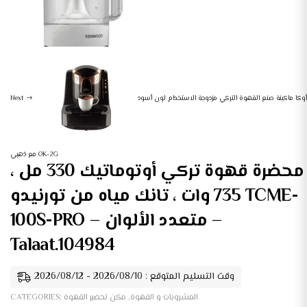
أوكا ماكينة صنع القهوة التركي مزدوجة الاستخدام لون أسود
Next
مع ذهبي OK-2G
محضرة قهوة تركي أوتوماتيك 330 مل ،
735 وات ، تانك مياه من تورنيدو TCME-
100S-PRO – متعدد الألوان –
Talaat.104984
وقت التسليم المتوقع : 2026/08/10 - 2026/08/12
المشروبات و القهوة
,
مكن تحضير القهوة
CATEGORIES: