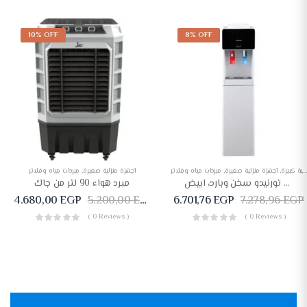
10% OFF
8% OFF
أجهزة منزلية كبيرة
,
أجهزة منزلية صغيرة
,
مبردات مياه وفلاتر
أجهزة منزلية صغيرة
,
مبردات مياه وفلاتر
مبرد مياه تورنيدو سخن وبارد، ابيض، WDM-H45ASE-W
مبرد هواء 90 لتر من جاك
4.680,00
EGP
5.200,00
EGP
6.701,76
EGP
7.278,96
EGP
( 0 Reviews )
( 0 Reviews )