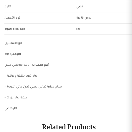
فضي
اللون
بدون قارورة
نوع التحميل
بارد
البراند
سلسبيل
النوع
مبرد مياه
أهم المميزات
– تانك ستانلس ستيل
– مياه شرب نظيفة وصافية
– صمام عوامة نحاس مطلي نيكل عالي الجودة
– 2 حنفية مياه بارد
اللون
فضي
Related Products