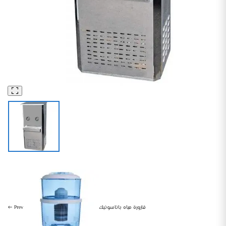
مبرد مياه سلسبيل، 2 حنفية – فضي
مبردات مياه وفلاتر
أجهزة منزلية صغيرة
قارورة مياه باناسونيك
Prev