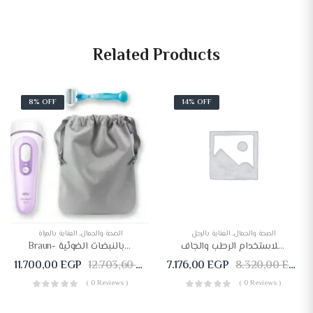
Related Products
8% OFF
14% OFF
الصحة والجمال
,
العناية بالرجل
الصحة والجمال
,
العناية بالمرآة
فيليبس ماكينة حلاقة كهربائية رجالية للاستخدام الرطب والجاف S5588
Braun- جهاز سيلك اكسبرت برو 3 لإزالة الشعر بالنبضات الضوئية – PL3011
11.700,00
EGP
12.703,60
EGP
7.176,00
EGP
8.320,00
EGP
( 0 Reviews )
( 0 Reviews )