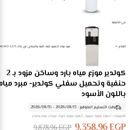
في الدقيقة
القادم
مبرد مياه 2حنفيه للماء البارد والساخن من جاك NGWD-2225
كولدير موزع مياه بارد وساخن مزود بـ 2
حنفية وتحميل سفلي كولدير- مبرد مياه
باللون الأسود
وقت التسليم المتوقع : 2026/08/13 - 2026/08/15
التصنيفات:
أجهزة منزلية صغيرة
,
أجهزة منزلية كبيرة
,
مبردات مياه وفلاتر
9.358,96
EGP
9.878,96
EGP