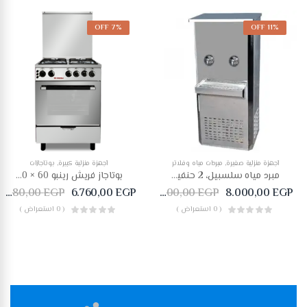
7% OFF
11% OFF
أجهزة منزلية صغيرة
,
مبردات مياه وفلاتر
أجهزة منزلية كبيرة
,
بوتاجازات
مبرد مياه سلسبيل، 2 حنفية – فضي
بوتاجاز فريش رينبو 60 × 60 – 4 شعلة أستانلس ستيل-500009810
7.280,00
EGP
6.760,00
EGP
9.000,00
EGP
8.000,00
EGP
( 0 استعراض )
( 0 استعراض )