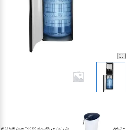
أجهزة منزلية صغيرة
مبردات مياه وفلاتر
كولدير موزع مياه بارد وساخن مزود بـ 2 حنفية وتحميل سفلي كولدير- مبرد مياه باللون الأسود
السابق
منقي المياه من باناسونيك TK-CS20 بمعدل تنقية 6.5 لتر