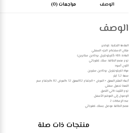
الوصف
مراجعات (0)
الوصف
العلامة التجارية: كولدير
مكان الاستخدام: الجزء السفلي
المادة: ABS (أكريلونتريل بوتادين ستايرين)
نوع مصدر الطاقة: سلك كهربائي
اللون أسود
مواد اكريلونيتريل بوتادين ستيرين
سعة 3,2 ليتر
أبعاد المنتج العمق × العرض × الارتفاع 32العمق x 32العرض x 112الارتفاع سم
النمط تحميل سفلي
نوع التثبيت ذاتي اللصق
الوصول إلى الموقع الأسفل
عدد الإعدادات 2
مصدر الطاقة موصل بسلك كهربائي
منتجات ذات صلة