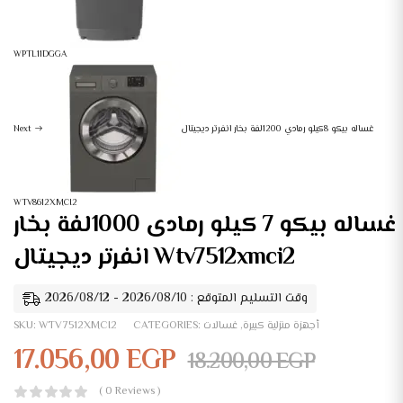
WPTL11DGGA
غساله بيكو 8كيلو رمادي 1200لفة بخار انفرتر ديجيتال
Next
WTV8612XMCI2
غساله بيكو 7 كيلو رمادى 1000لفة بخار
انفرتر ديجيتال Wtv7512xmci2
وقت التسليم المتوقع : 2026/08/10 - 2026/08/12
أجهزة منزلية كبيرة
,
غسالات
CATEGORIES:
WTV7512XMCI2
SKU:
17.056,00
EGP
18.200,00
EGP
( 0 Reviews )