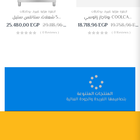
أجهزة منزلية كبيرة
,
بوتاجازات
أجهزة منزلية كبيرة
,
بوتاجازات
بوتاجاز زانوسي COOLCAST غاز 5 شعلة – ZCG91236XA
بوتجاز غاز زانوسي تيست ماكس، 5 شعلات، ستانلس ستيل – ZCG92396XA
25.480,00
EGP
29.118,96
EGP
18.718,96
EGP
19.758,96
EGP
( 0 Reviews )
( 0 Reviews )
المنتجات المتنوعة
بتصاميمها الفريدة والجودة العالية