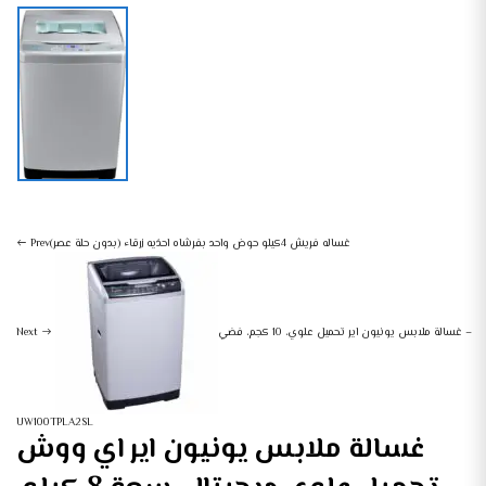
غسالات
أجهزة منزلية كبيرة
غسالة ملابس يونيون اير اي ووش تحميل علوي ديجيتال، سعة 8 كيلو، فضي – UW080TPL-SL
غساله فريش 4كيلو حوض واحد بفرشاه احذيه زرقاء (بدون حلة عصر)
Prev
غسالة ملابس يونيون اير تحميل علوي، 10 كجم، فضي –
Next
UW100TPLA2SL
غسالة ملابس يونيون اير اي ووش