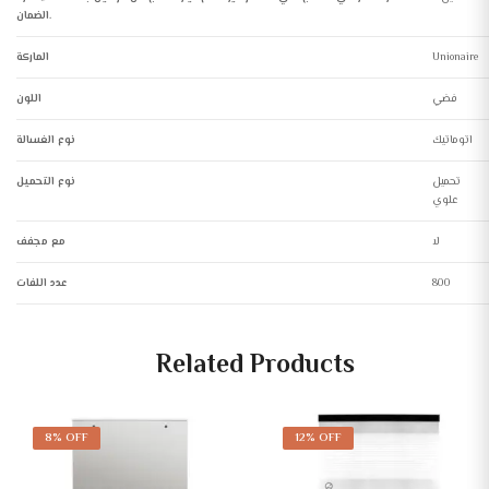
الضمان.
Unionaire
الماركة
فضي
اللون
اتوماتيك
نوع الغسالة
تحميل
نوع التحميل
علوي
لا
مع مجفف
800
عدد اللفات
Related Products
8% OFF
12% OFF