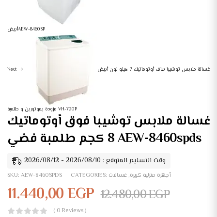
أبيضAEW-8460SP
غسالة ملابس توشيبا هاف أوتوماتيك 7 كيلو لون أبيض
Next
مزودة بموتورين و طلمبة VH-720P
غسالة ملابس توشيبا فوق أوتوماتيك
8 كجم طلمبة فضي AEW-8460spds
وقت التسليم المتوقع : 2026/08/10 - 2026/08/12
أجهزة منزلية كبيرة
,
غسالات
CATEGORIES:
AEW-8460SPDS
SKU:
11.440,00
EGP
12.480,00
EGP
( 0 Reviews )