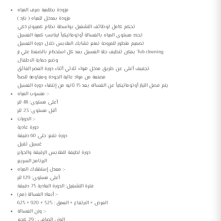
مزودة بطلمبة صرف المياه
مزودة بمدخل للمياه ( بارد )
تحكم كامل لوظائف التشغيل بواسطة نظام كمبيوتر ذكي
تحدد مستوى المياه بالغسالة أوتوماتيكياً ليناسب كمية الغسيل
تصميم متطور للمروحة تمنع تشابك الملابس خلال دورة الغسيل
يمكن تنظيف حلة الغسيل بعد كل استخدام بالضغط علي زر Tub cleaning
وضع حماية الاطفال
تجفيف أعلى عن طريق مدخل هواء ثلاثي أثناء دورة العصر الفائق
مصنعة من مواد عالية الجودة ومقاومة للصدأ
يتم فصل التيار أوتوماتيكياً عن الغساله بعد 15 ثانيه من إنتهاء دورة الغسيل
منسوب المياه :-
أعلى مستوى: 48 لتر
أقل مستوى: 23 لتر
الدورات :-
دورة عادية
دورة نقع: حتى 60 دقيقة
غسيل ثقيل
دورة لطيفة للملابس الرقيقة والحراير
البرنامج السريع
معدل إستهلاك المياه :-
أعلى مستوى: 129 لتر
فترة التشغيل: الدورة العادية 75 دقيقة
أبعاد الغسالة (مم) :-
العرض × الارتفاع × العمق : 525 × 920 × 625
وزن الغسالة :-
الوزن الصافي : 29 كجم