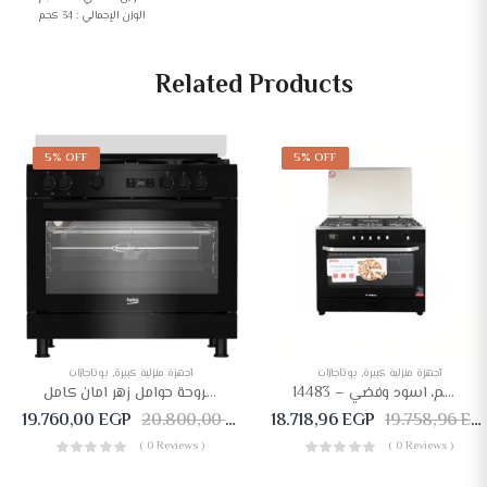
الوزن الإجمالي : 34 كجم
Related Products
5% OFF
5% OFF
أجهزة منزلية كبيرة
,
بوتاجازات
أجهزة منزلية كبيرة
,
بوتاجازات
بوتجار فريش هامر اير فراير، 5 شعلة، 80 سم، اسود وفضي – 14483
بوتجاز بيكو 60*90 اسود ديجيتال 2مروحة حوامل زهر امان كامل GGR15325FXNB
19.760,00
EGP
20.800,00
EGP
18.718,96
EGP
19.758,96
EGP
( 0 Reviews )
( 0 Reviews )