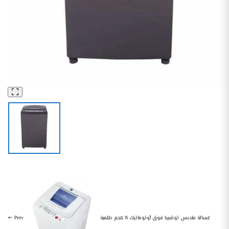
غسالات
أجهزة منزلية كبيرة
غسالة ملابس توشيبا فوق أوتوماتيك 8 كجم طلمبة فضي AEW-8460spds
غسالة ملابس توشيبا فوق أوتوماتيك 8 كجم طلمبة
Prev