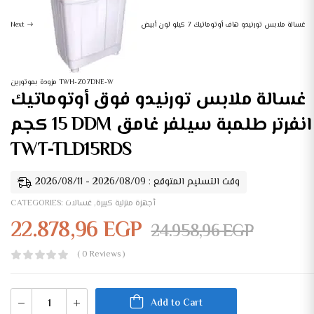
غسالة ملابس تورنيدو هاف أوتوماتيك 7 كيلو لون أبيض
Next
مزودة بموتورين TWH-Z07DNE-W
غسالة ملابس تورنيدو فوق أوتوماتيك
15 كجم DDM انفرتر طلمبة سيلفر غامق
TWT-TLD15RDS
وقت التسليم المتوقع : 2026/08/09 - 2026/08/11
أجهزة منزلية كبيرة
,
غسالات
CATEGORIES:
22.878,96
EGP
24.958,96
EGP
( 0 Reviews )
Add to Cart