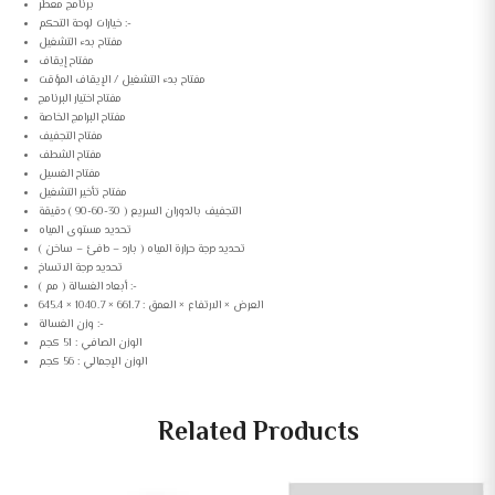
برنامج معطر
خيارات لوحة التحكم :-
مفتاح بدء التشغيل
مفتاح إيقاف
مفتاح بدء التشغيل / الإيقاف المؤقت
مفتاح اختيار البرنامج
مفتاح البرامج الخاصة
مفتاح التجفيف
مفتاح الشطف
مفتاح الغسيل
مفتاح تأخير التشغيل
التجفيف بالدوران السريع ( 30-60-90 ) دقيقة
تحديد مستوى المياه
تحديد درجة حرارة المياه ( بارد – دافئ – ساخن )
تحديد درجة الاتساخ
أبعاد الغسالة ( مم ) :-
العرض × الارتفاع × العمق : 661.7 × 1040.7 × 645.4
وزن الغسالة :-
الوزن الصافي : 51 كجم
الوزن الإجمالي : 56 كجم
Related Products