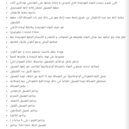
التي تقوم بسحب المياه الموجودة داخل الحوض و إعادة ضخها على الملابس مرة أخرى أثناء
عملية الغسيل لضمان إذابة تامة للمسحوق
خاصية حماية للأطفال :
حماية تامة ﺿﺪ ﻋﺒﺚ الأطفال ﻋﻦ ﻃﺮﻳﻖ إصدار صوت إنذار مميز ﻓﻰ ﺣﺎﻟﺔ ﻓﺘﺢ باب اﻟﻐﺴﺎﻟﺔ أثناء عملية
التشغيل ،
ﻣﻊ ﺻﺮف المياه الموجودة بداخلها لزيادة الأمان
تكنولوجيا Crystal Filter :
فلتر مياه يتم تركيبه عند مدخل المياه لتنقيتها من الشوائب و الأملاح و الأجسام الصلبة الموجودة بها
لنظافة أفضل وعمر أطول للأجزاء الداخلية
مزودة بفلتر كاسيت بتصميم جديد و عمر أطول
مصنوعة من مواد عالية الجودة و مقاومة للصدأ
تحكم كامل لوظائف التشغيل بواسطة نظام كمبيوتر ذكي
إمكانية تحديد مستوى المياه بالغسالة أوتوماتيكياً ليتناسب مع كمية الغسيل
خاصية تأجيل بدء التشغيل
فصل التيار الكهربائي أوتوماتيكياً عن الغسالة بعد 15 ثانية من انتهاء دورة الغسيل
تستكمل الغسالة دورة الغسيل تلقائياً في حالة عودة التيار الكهربائي بعد إنقطاعه
برامج الغسالة :-
برنامج الغسيل الإعتيادي
برنامج الغسيل السريع
برنامج الغسيل الخفيف
برنامج الغسيل الثقيل
برنامج غسيل البطاطين
برنامج الذاكرة
برنامج النقع ( حتى 8 ساعات )
برنامج Tub Clean لغسيل الحلة