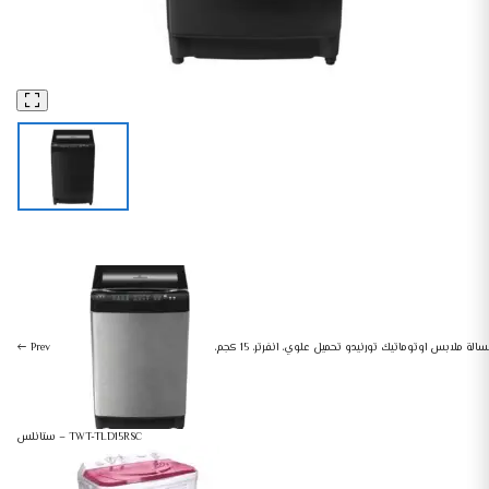
غسالات
أجهزة منزلية كبيرة
غسالة ملابس تورنيدو فوق أوتوماتيك 15 كجم DDM انفرتر طلمبة سيلفر غامق TWT-TLD15RDS
غسالة ملابس اوتوماتيك تورنيدو تحميل علوي، انفرتر، 15 كجم،
Prev
ستانلس – TWT-TLD15RSC