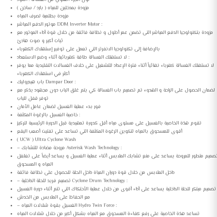
مزودة بمدخلين للمياه ( بارد / ساخن )
مزودة بطلمبة لصرف المياه
موتور الدفع المباشر DDM Inverter Motor :
مزودة بتكنولوجيا الدفع المباشر التى تضمن عمر أطول و نظافة فائقة من خلال قوة أداء الموتور مع
ثبات أكبر و صوت هادئ
بالإضافة إلى تكنولوجيا الانفرتر التي تعمل على توفير إستهلاك الكهرباء
لا تستهلك الغسالة طاقة كهربائية أثناء وضع الاستعداد :
لا تستهلك الغسالة كهرباء نهائياً أثناء فترة الإعداد للتشغيل على خلاف الغسالات التقليدية مما يوفر
أكثر في استهلاك الكهرباء
باب هيدروليك Dampar Door :
لضمان الحصول على الراحة و الهدوء تم تصميم باب الغسالة كي يتم غلق الباب دون مجهود يذكر مع
توفر قفل للباب
فور بدء عملية الغسيل لضمان عامل الأمان
خاصية الغسيل بالرغوة المكثفة :
تقوم هذة الخاصية بالغسيل على مستوى مياه أقل كدورة تمهيدية قبل الدورة الرئيسية لتركيز
أقوى للمسحوق بالمياه لتكوين الرغوة المكثفة التي تساعد على تفتيت أصعب البقع
( UCW ) Ultra Cyclone Wash
– مروحة مضادة للتشابك Asterisk Wash Technology :
صميم متطور للمروحة يساعد على منع تشابك الملابس أثناء عملية الغسيل و يساعد أيضاً على تغلغل
المياه و المسحوق
داخل الملابس من خلال قوة دوران المياة داخل الحلة للحصول على نظافة فائقة
– تصميم فريد للحلة الداخلية Cyclone Drum Technology :
تصميم مبتكر للحلة الداخلية يساعد على أداء أقوى من خلال عملية الأحتكاك التي تتم أثناء دورة الغسيل
مع الحفاظ على الملابس من الخدش
– الغسيل بقوة شلالات المياه Hydro Twin Force :
تساعد هذة الخاصية على رفع كفاءة المسحوق مع المياه بشكل أكبر من خلال شلالات المياه