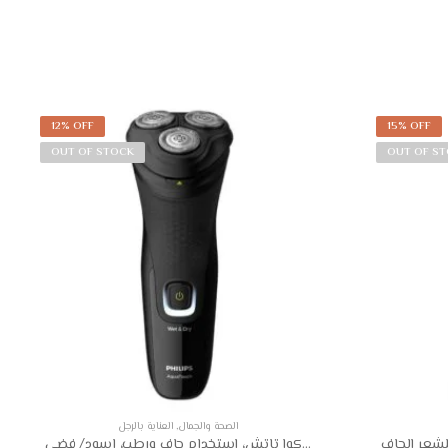
12% OFF
15% OFF
OUT OF STOCK
OUT OF S
الصحة والجمال
,
العناية بالرجل
ماكينة حلاقة فيليبس اكوا تاتش، استخدام جاف ورطب، اسود/ فضي- S1223/41