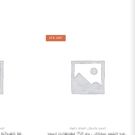
17% OFF
الصحة والجمال
,
العناية بالمرآة
الصح
مكواة فرد الشعر سوكاني برو، 750 فهرنهايت، اسود – HS-998
فيليبس ماكينة حلاقة كهربائية رجالية للاستخدام الرطب والجاف S5588