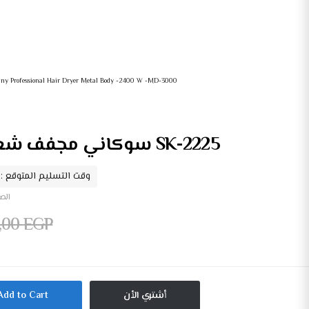
any Professional Hair Dryer Metal Body -2400 W -MD-3000
سوكاني مجفف شعر 3000وات 2سرعة SK-2225
وقت التسليم المتوقع : 2026/08/06 - 026/08/08
الص
,00
EGP
أشتري الأن
Add to Cart