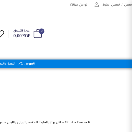
يسجل
/
تسجيل الدخول
تواصل معنا
عربة التسوق:
0
0,00
EGP
العروض
الصحة والجم
سوكاني مجفف شعر 3000وات 2سرعة SK-2225
راش براش المكواة المختصه بالويفي والليس – لون ازرق – X2 Infra Revolver N