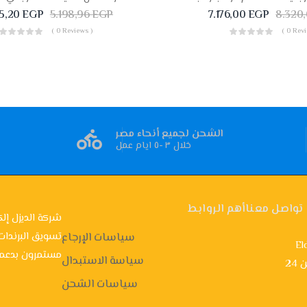
5,20
EGP
5.198,96
EGP
7.176,00
EGP
8.320
( 0 Reviews )
( 0 Revi
الشحن لجميع أنحاء مصر
خلال ٣ -٥ ايام عمل
تواصل معنا
أهم الروابط
شركة الديزل إلك
تسويق البرندات
سياسات الإرجاع
El
مستمرون بدعمك
سياسة الاستبدال
ن
سياسات الشحن