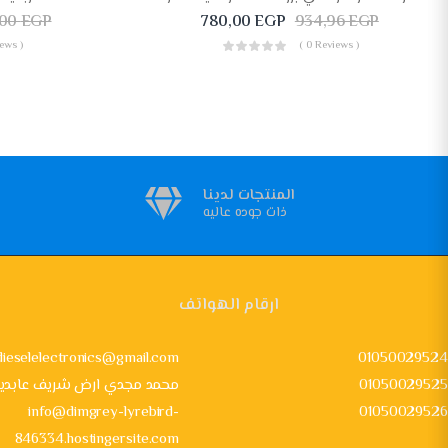
,00
EGP
780,00
EGP
934,96
EGP
ews )
( 0 Reviews )
المنتجات لدينا
ذات جوده عاليه
ارقام الهواتف
dieselelectronics@gmail.com
01050029524
01050029525
24 محمد مجدي ارض شريف عابدي
info@dimgrey-lyrebird-
01050029526
846334.hostingersite.com