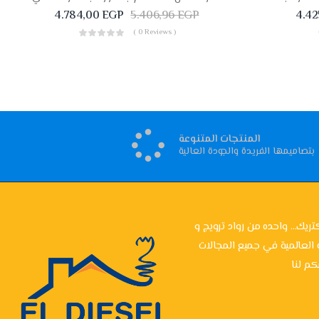
4.784,00
EGP
5.406,96
EGP
4.42
( 0 Reviews )
المنتجات المتنوعة
بتصاميمها الفريدة والجودة العالية
تريك... واحده من رواد ترويج و
 العالمية في جميع المجالات
م لنا