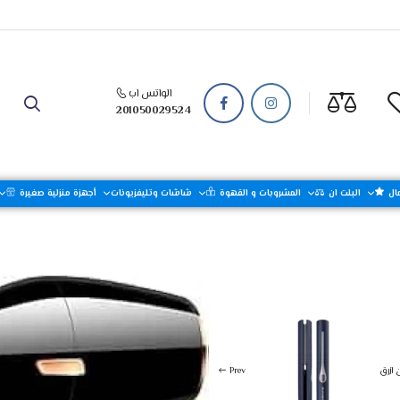
الواتس اب
201050029524
ال
البلت ان
المشروبات و القهوة
شاشات وتليفزيونات
أجهزة منزلية صغيرة
العناية بالمرآة
الصحة والجمال
Prev