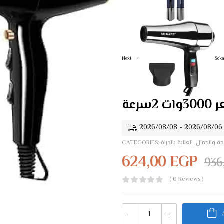
Next
Sok
2
حة والجمال
,
العناية بالمرآة
CATEGORIES:
624,00
EGP
936
( 0 Reviews )