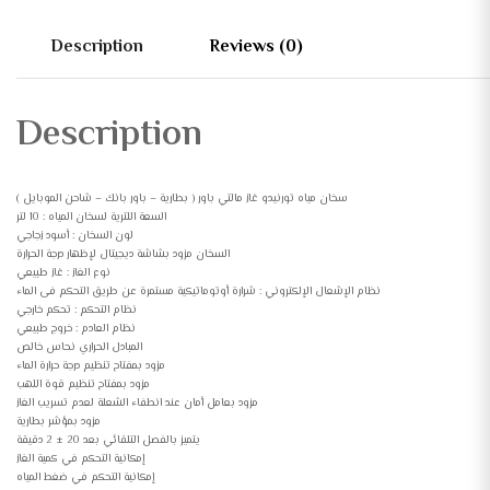
Description
Reviews (0)
Description
سخان مياه تورنيدو غاز مالتي باور ( بطارية – باور بانك – شاحن الموبايل )
السعة اللترية لسخان المياه : 10 لتر
لون السخان : أسود زجاجي
السخان مزود بشاشة ديجيتال لإظهار درجة الحرارة
نوع الغاز : غاز طبيعي
نظام الإشعال الإلكتروني : شرارة أوتوماتيكية مستمرة عن طريق التحكم فى الماء
نظام التحكم : تحكم خارجي
نظام العادم : خروج طبيعي
المبادل الحراري نحاس خالص
مزود بمفتاح تنظيم درجة حرارة الماء
مزود بمفتاح تنظيم قوة اللهب
مزود بعامل أمان عند انطفاء الشعلة لعدم تسريب الغاز
مزود بمؤشر بطارية
يتميز بالفصل التلقائي بعد 20 ± 2 دقيقة
إمكانية التحكم في كمية الغاز
إمكانية التحكم في ضغط المياه