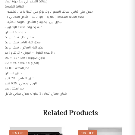
إمكانية التحكم في درجة حرارة المياه
الطاقة المتعددة :-
– يعمل على شاحن الهاتف المحمول ولا يؤثر على البطارية حال تشغيله
– مصادر الطاقة المتعددة ( بطارية – باور بانك – شاحن الموبايل )
– التبديل بين البطارية و الشاحن بطريقة تلقائية
– علبة بطاريات مضادة للإحتراق
وصلات السخان :-
مدخل الغاز : نصف بوصة
مدخل الماء البارد : نصف بوصة
مخرج الماء الساخن : نصف بوصة
الأبعاد ( الطول × العرض × الارتفاع ) مم :-
بدون الكرتونة : 330 × 175 × 550
بالكرتونة : 680 × 395 × 255
قطر المدخنة : 110 مم
وزن السخان :-
الوزن الصافي : 7.8 كجم
الوزن الإجمالي : 9.25 كجم
بلد المنشأ : مصر
ضمان سخان المياه : 3 سنوات ضمان مجاني شامل
Related Products
8% OFF
11% OFF