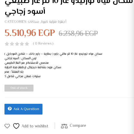
سخان مياه تورنيدو غاز 10 لتر غاز طبيعي
أسود زجاجي
أجهزة منزلية كبيرة
,
سخانات
CATEGORIES:
5.510,96
EGP
6.238,96
EGP
( 0 Reviews )
سخان مياه تورنيدو غاز 10 لتر مالتي باور ( بطارية – باور بانك – شاحن الموبايل )
لون السخان : أسود زجاجي
مخصص للاستخدام مع الغاز الطبيعي
سخان مزود بشاشة ديجيتال لإظهار درجة الحرارة
بلد المنشأ : مصر
3 سنوات ضمان مجاني شامل
Out of stock
Ask A Question
Compare
Add to wishlist