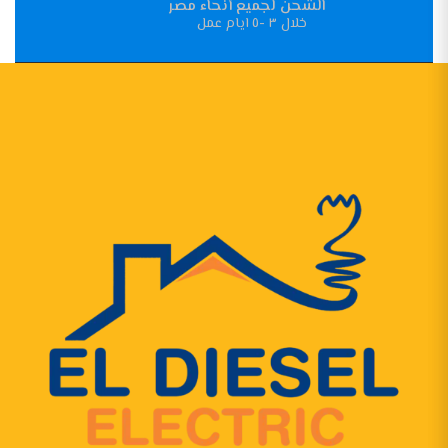
الشحن لجميع أنحاء مصر
خلال ٣ -٥ ايام عمل