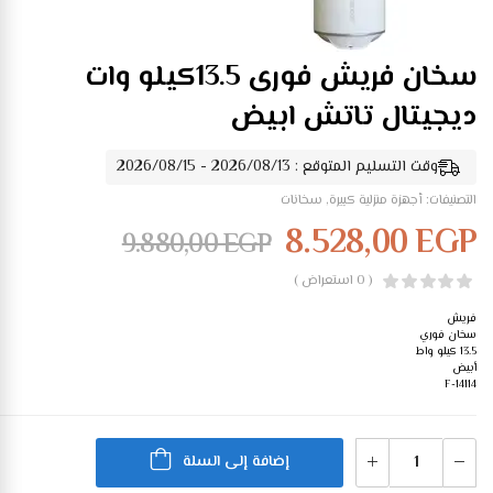
سخان فريش فورى 13.5كيلو وات
ديجيتال تاتش ابيض
وقت التسليم المتوقع : 2026/08/13 - 2026/08/15
التصنيفات:
أجهزة منزلية كبيرة
,
سخانات
8.528,00
EGP
9.880,00
EGP
( 0 استعراض )
فريش
سخان فوري
13.5 كيلو واط
أبيض
F-14114
إضافة إلى السلة