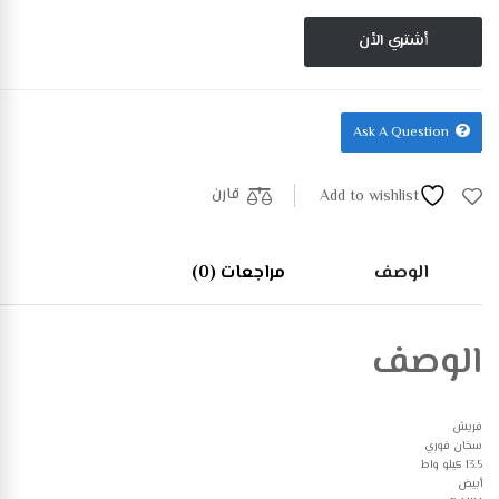
أشتري الأن
Ask A Question
قارن
Add to wishlist
الوصف
مراجعات (0)
الوصف
فريش
سخان فوري
13.5 كيلو واط
أبيض