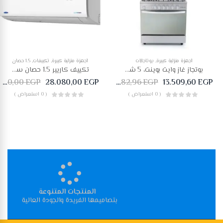
أجهزة منزلية كبيرة
,
بوتاجازات
أجهزة منزلية كبيرة
,
تكييفات
,
1.5 حصان
بوتجاز غاز وايت بوينت، 5 شعلات، ستانلس ستيل – WPGC9060XA
تكييف كاريير 1.5 حصان سبلت بارد اوبتماكس انفرتر 53KHCT12DN-708F
29.120,00
EGP
28.080,00
EGP
15.182,96
EGP
13.509,60
EGP
( 0 استعراض )
( 0 استعراض )
المنتجات المتنوعة
بتصاميمها الفريدة والجودة العالية