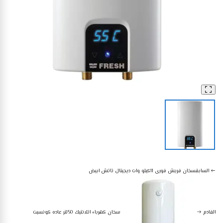
أجهزة منزلية كبيرة
سخانات
سخان فريش فورى 13.5كيلو وات ديجيتال تاتش ابيض
السابق
سخان فريش فورى 11كيلو وات ديجيتال تاتش ابيض
القادم
سخان كهرباء اتلانتيك 50لتر عاده كونسبت