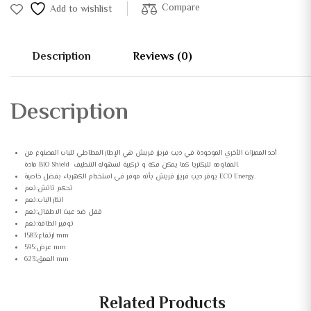
Compare
Add to wishlist
Description
Reviews (0)
Description
أحد المميزات الأخري الموجودة في ديب فريزر فريش هي الإطار المطاطي للباب المصنوع من
مادة BIO Shield المقاومه للبكتريا كما يمكن فكة و تركيبة لسهوله التنظيف.
يوفر ديب فريزر فريش بأنه موفر في استخدام الكهرباء بفضل خاصية ECO Energy.
تحكم تاتش:نعم
انذار الباب:نعم
قفل ضد عبث الاطفال:نعم
توفير الطاقة:نعم
ارتفاع:1583 mm
عرض:595 mm
العمق:623 mm
Related Products