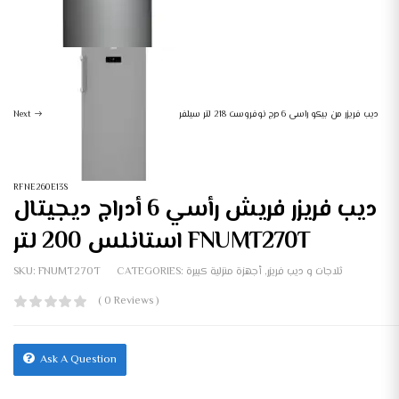
ديب فريزر من بيكو راسى 6 درج نوفروست 218 لتر سيلفر
Next
RFNE260E13S
ديب فريزر فريش رأسي 6 أدراج ديجيتال
استانلس 200 لتر FNUMT270T
ثلاجات و ديب فريزر
,
أجهزة منزلية كبيرة
CATEGORIES:
FNUMT270T
SKU:
( 0 Reviews )
Ask A Question