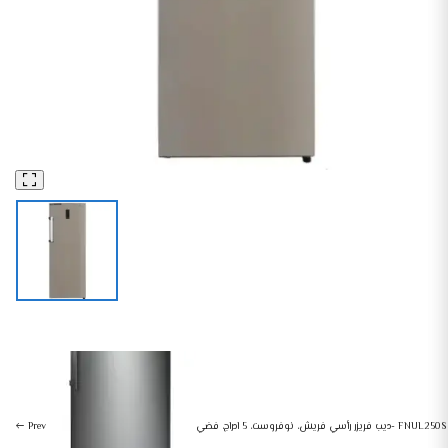
ثلاجات و ديب فريزر
أجهزة منزلية كبيرة
ديب فريزر فريش رأسي 6 أدراج ديجيتال استانلس 200 لتر FNUMT270T
ديب فريزر رأسي فريش، نوفروست، 5 ادراج، فضي- FNUL250S
Prev