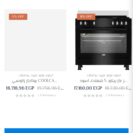
5% OFF
8% OFF
أجهزة منزلية كبيرة
,
بوتاجازات
أجهزة منزلية كبيرة
,
بوتاجازات
بوتجاز غاز بيكو، 5 شعلات، اسود – GGR 15115 DX NB
بوتاجاز زانوسي COOLCAST غاز 5 شعلة – ZCG91236XA
18.718,96
EGP
19.758,96
EGP
17.160,00
EGP
18.720,00
EGP
( 0 Reviews )
( 0 Reviews )