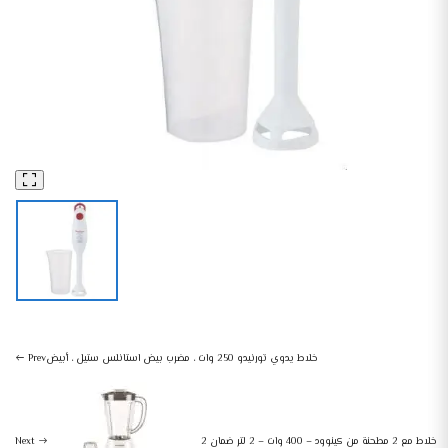
اجهزة تحضير الطعام
أجهزة منزلية صغيرة
خلاط يدوي مولينكس تربو ميكس بلس، 350 وات، ابيض
خلاط يدوي تورنيدو 250 وات ، مضرب بيض استانلس ستيل ، أبيض
Prev
خلاط مع 2 مطحنة من كينوود – 400 وات – 2 لتر ضمان 2
Next