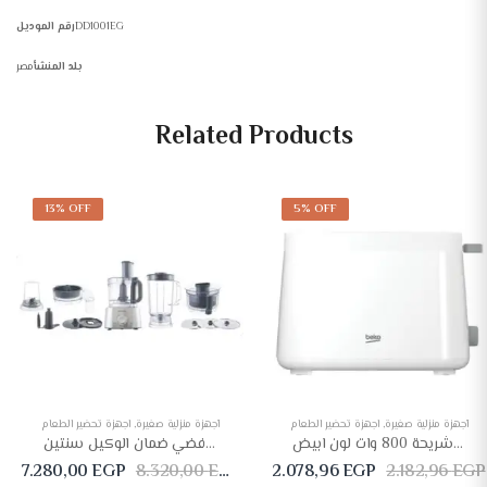
DD1001EG
رقم الموديل
بلد المنشأ
مصر
Related Products
13% OFF
5% OFF
أجهزة منزلية صغيرة
,
اجهزة تحضير الطعام
أجهزة منزلية صغيرة
,
اجهزة تحضير الطعام
بيكو توستر 2 شريحة 800 وات لون ابيض TAM 4220 W
محضر طعام كينوود مالتي برو، 1000 وات، فضي ضمان الوكيل سنتين
7.280,00
EGP
8.320,00
EGP
2.078,96
EGP
2.182,96
EGP