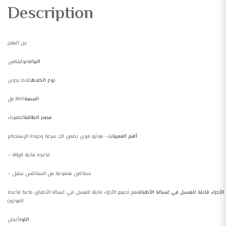
Description
عن المنتج
البراند
مولينكس
نوع الخلاط
خلاط يدوي
السعة
800 مل
مصدر الطاقة
الكهرباء
أهم المميزات
– موتور قوي يضمن لكِ سرعة وجودة الإستخدام
– قاعدة قابلة للإزالة
– سكاكين مصنوعة من الستانلس ستيل
الأجزاء قابلة للغسل في غسالة الأطباق
نعم (جميع الأجزاء قابلة للغسل في غسالة الأطباق ماعدا قاعدة
الموتور)
اللون
أبيض