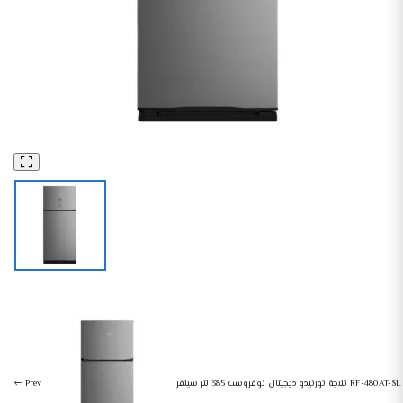
ثلاجات و ديب فريزر
أجهزة منزلية كبيرة
ثلاجة تورنيدو ديجيتال نوفروست 450 لتر سيلفر – RF-580AT-SL
ثلاجة تورنيدو ديجيتال نوفروست 385 لتر سيلفر RF-480AT-SL
Prev