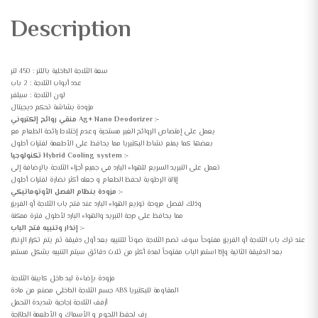
Description
سعة الثلاجة الداخلية باللتر : 450 لتر
عدد أبواب الثلاجة : 2 باب
لون الثلاجة : سيلفر
مزودة بشاشة تحكم ديجيتال
منقي روائح إلكتروني Ag+ Nano Deodorizer :-
يعمل على إمتصاص الروائح الغير مستحبة وعدم إختلاط رائحة الطعام مع
بعضها كما يمنع نشاط البكتيريا مما يحافظ على الأطعمة لفترات أطول
تكنولوجيا Hybrid Cooling system :-
تعمل على التبريد السريع للهواء البارد في جميع أجزاء الثلاجة بالإضافة إلى
إزالة الرطوبة لحفظ الطعام و جعله أكثر نضارة لفترات أطول
مزودة بنظام الفصل الأوتوماتيكي :-
وذلك لفصل مروحة توزيع الهواء البارد عند فتح باب الثلاجة أو الفريزر
مما يحافظ على درجة التبريد والهواء البارد لأطول فترة ممكنة
إنذار وتنبيه فتح الباب :-
عند ترك باب الثلاجة أو الفريزر مفتوحاً سوف تصدر الثلاجة صوتاً للتنبيه بعد أول دقيقة ثم يتم تكرار الإنذار
بعد الدقيقة الثانية وإذا استمر الباب مفتوحاً لمدة أكثر من ثلاث دقائق سيتم التنبيه بشكل مستمر
مزودة بإضاءة ليد داخل كابينة الثلاجة
جسم الثلاجة الداخلي مصنع ﻣﻦ ﻣﺎدة ABS المقاومة للبكتيريا
أرفف الثلاجة زجاجية شديدة التحمل
رف لحفظ اللحوم و الأسماك و الأطعمة الطازجة