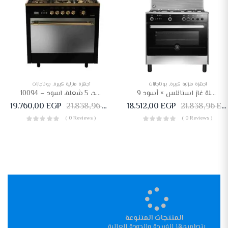
أجهزة منزلية كبيرة
,
بوتاجازات
أجهزة منزلية كبيرة
,
بوتاجازات
بوتاجاز لاجيرمانيا 90 × 60 – 5 شعلة غاز استانلس × أسود 9M10GRB1X4AWW
بوتجاز غاز فريش راستك جولد، 5 شعلة، اسود – 10094
19.760,00
EGP
21.838,96
EGP
18.512,00
EGP
21.838,96
EGP
( 0 Reviews )
( 0 Reviews )
المنتجات المتنوعة
بتصاميمها الفريدة والجودة العالية