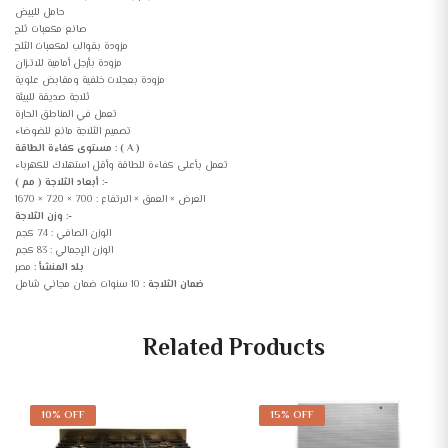
حامل للبيض
ﺻﺎﻧﻊ ﻣﻜﻌﺒﺎت ثلج
مزودة بقوالب لمكعبات الثلج
مزودة بأرجل أمامية للاتـزان
مزودة بعجلات خلفية ومقابض علوية
ثلاجة صديقة للبيئة
تعمل في المناطق الحارة
تصميم الثلاجة مانع للضوضاء
مستوى كفاءة الطاقة : ( A )
تعمل بأعلى كفاءة للطاقة وأقل استهلاك للكهرباء
أبعاد الثلاجة ( مم ) :-
العرض × العمق × الارتفاع : 700 × 720 × 1670
وزن الثلاجة :-
الوزن الصافي : 74 كجم
الوزن الإجمالي : 83 كجم
بلد المنشأ :
مصر
ضمان الثلاجة :
10 سنوات ضمان مجاني شامل
Related Products
10% OFF
15% OFF