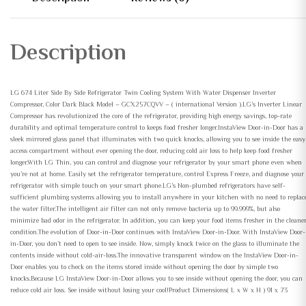
Description
LG 674 Liter Side By Side Refrigerator Twin Cooling System With Water Dispenser Inverter
Compressor, Color Dark Black Model – GCX257CQVV – ( international Version ).LG’s Inverter Linear
Compressor has revolutionized the core of the refrigerator, providing high energy savings, top-rate
durability and optimal temperature control to keeps food fresher longer.InstaView Door-in-Door has a
sleek mirrored glass panel that illuminates with two quick knocks, allowing you to see inside the easy
access compartment without ever opening the door, reducing cold air loss to help keep food fresher
longer.With LG Thin, you can control and diagnose your refrigerator by your smart phone even when
you’re not at home. Easily set the refrigerator temperature, control Express Freeze, and diagnose your
refrigerator with simple touch on your smart phone.LG’s Non-plumbed refrigerators have self-
sufficient plumbing systems allowing you to install anywhere in your kitchen with no need to replac
the water filter.The intelligent air filter can not only remove bacteria up to 99.999%, but also
minimize bad odor in the refrigerator. In addition, you can keep your food items fresher in the cleane
condition.The evolution of Door-in-Door continues with InstaView Door-in-Door. With InstaView Door-
in-Door, you don’t need to open to see inside. Now, simply knock twice on the glass to illuminate the
contents inside without cold-air-loss.The innovative transparent window on the InstaView Door-in-
Door enables you to check on the items stored inside without opening the door by simple two
knocks.Because LG InstaView Door-in-Door allows you to see inside without opening the door, you can
reduce cold air loss. See inside without losing your cool!Product Dimensions( L x W x H ) 91 x 73