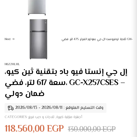
Next
ثلاجة نوفروست ال جي بموتور انفرتر، 475 لتر، فضي GN-
H622HLHL
إل جي إنستا فيو باد بتقنية ثين كيو،
سعة 617 لتر، فضي، GC-X257CSES –
ضمان دولي
وقت التسليم المتوقع : 2026/08/11 - 2026/08/13
CATEGORIES:
ثلاجات و ديب فريزر
,
أجهزة منزلية كبيرة
118.560,00
EGP
130.000,00
EGP