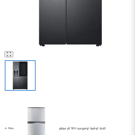
ثلاجات و ديب فريزر
أجهزة منزلية كبيرة
إل جي إنستا فيو باد بتقنية ثين كيو، سعة 617 لتر، فضي، GC-X257CSES – ضمان دولي
Prev
ثلاجة توشيبا نوفروست 304 لتر سيلفر