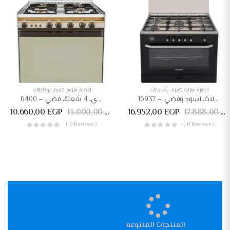
أجهزة منزلية كبيرة
,
بوتاجازات
أجهزة منزلية كبيرة
,
بوتاجازات
بوتجاز غاز فريش هامر ديجيتال، 5 شعالات، اسود وفضي – 16937
بوتجاز غاز كريازي، 4 شعلة، فضي – 6400 SS
10.660,00
EGP
13.000,00
EGP
16.952,00
EGP
17.888,00
E
( 0 Reviews )
( 0 Reviews )
المنتجات المتنوعة