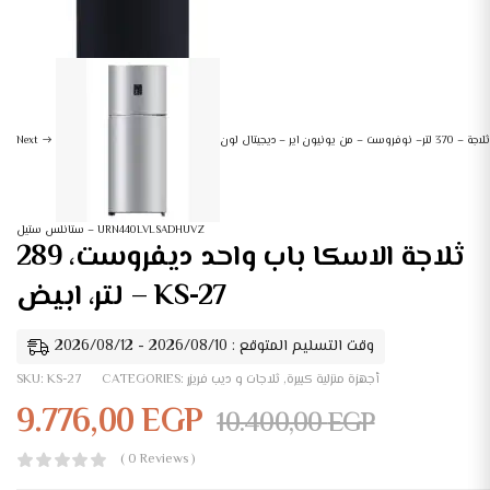
ثلاجة – 370 لتر– نوفروست – من يونيون اير – ديجيتال لون
Next
ستانلس ستيل – URN440LVLSADHUVZ
ثلاجة الاسكا باب واحد ديفروست، 289
لتر، ابيض – KS-27
وقت التسليم المتوقع : 2026/08/10 - 2026/08/12
أجهزة منزلية كبيرة
,
ثلاجات و ديب فريزر
CATEGORIES:
KS-27
SKU:
9.776,00
EGP
10.400,00
EGP
( 0 Reviews )