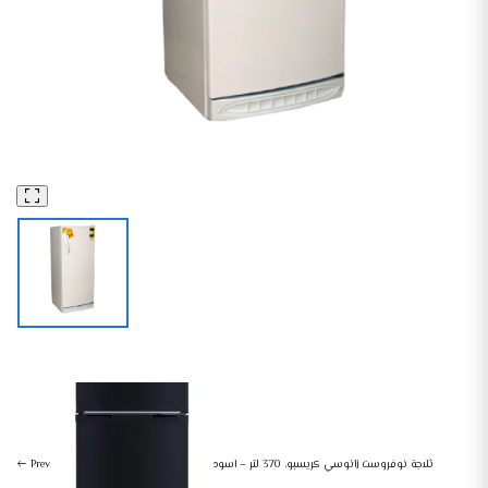
ثلاجات و ديب فريزر
أجهزة منزلية كبيرة
ثلاجة الاسكا باب واحد ديفروست، 289 لتر، ابيض – KS-27
ثلاجة نوفروست زانوسي كريسبو، 370 لتر – اسود
Prev