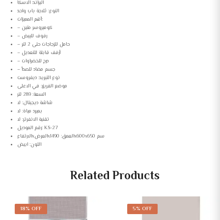
البراند: الاسكا
النوع: ثلاجة باب واحد
أهم المميزات:
– كومبروسر متين
– رفوف للبيض
– حامل للزجاجات حتى 2 لتر
– أرفف قابلة للتعديل
– درج للخضراوات
– جسم مضاد للصدأ
نوع التبريد: ديفروست
موضع الفريزر: في الاعلى
السعة: 289 لتر
شاشة ديجيتال: لا
بمبرد مياة: لا
تقنية الانفرتر: لا
رقم الموديل: KS-27
الارتفاعxالعرضxالعمق: 1490x600x650 سم
اللون: ابيض
Related Products
18% OFF
5% OFF