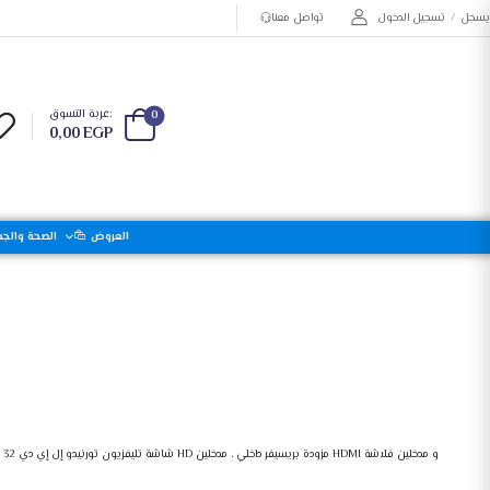
يسجل
/
تسجيل الدخول
تواصل معنا
عربة التسوق:
0
0,00
EGP
العروض
الصحة والجم
تلفزيون توشيبا 32 بوصة LED بدقة HD مع ريسيفر داخلي- 32L3965EA
شاشات وتلي
شاشة تليفزي