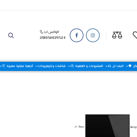
الواتس اب
201050029524
ال
البلت ان
المشروبات و القهوة
شاشات وتليفزيونات
أجهزة منزلية صغيرة
فزيونات
شاشات
أجهزة منزلية كبيرة
ون تورنيدو إل إي دي 32 بوصة HD مزودة بريسيفر داخلي ، مدخلين HDMI و مدخلين فلاشة
Prev