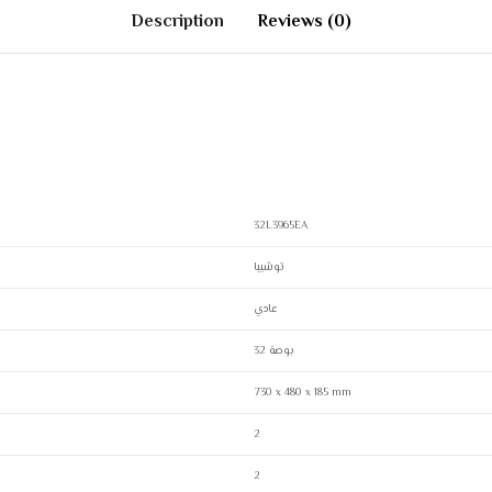
Description
Reviews (0)
32L3965EA
توشيبا
عادي
32 بوصة
730 x 480 x 185 mm
2
2