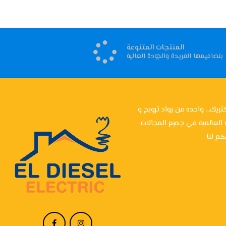
المنتجات المتنوعة
بتصاميمها الفريدة والجودة العالية
تريك... واحده من رواد ترويج و
 العالمية في جميع المجالات
م لنا