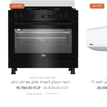
5% OFF
4% OFF
أجهزة منزلية كبيرة
,
بوتاجازات
بوتجاز بيكو 60*90 اسود ديجيتال 2مروحة حوامل زهر امان كامل GGR15325FXNB
19.760,00
EGP
20.800,00
EGP
28.08
( 0 Reviews )