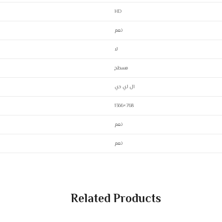
HD
نعم
لا
مسطح
ال اي دي
1366×768
نعم
نعم
Related Products