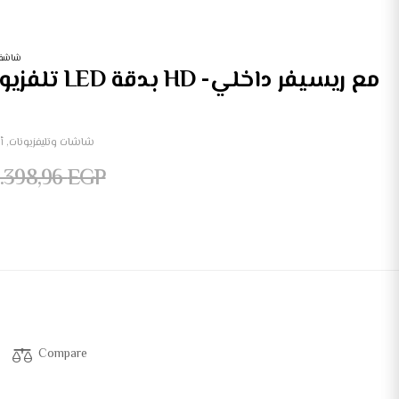
شاشة تلفزيو
شاشات وتليفزيونات
,
أ
0.398,96
EGP
Compare