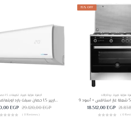
15% OFF
زة منزلية كبيرة
,
بوتاجازات
أجهزة منزلية كبيرة
,
تكييفات
,
1.5 حصان
تكييف كاريير 1.5 حصان سبلت بارد اوبتماكس انفرتر 53KHCT12DN-708F
0,00
EGP
29.120,00
EGP
18.512,00
EGP
21.83
( 0 Reviews )
( 0 Revi