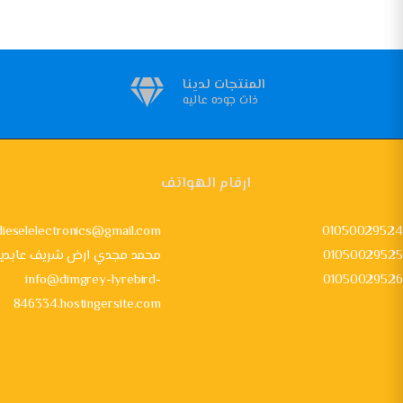
المنتجات لدينا
ذات جوده عاليه
ارقام الهواتف
dieselelectronics@gmail.com
01050029524
01050029525
24 محمد مجدي ارض شريف عابدي
info@dimgrey-lyrebird-
01050029526
846334.hostingersite.com