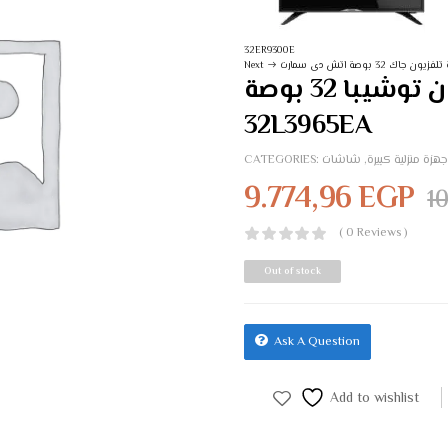
32ER9300E
ن جاك 32 بوصة اتش دى سمارت
Next
تلفزيون توشيبا 32 بوصة LED بدقة HD مع ريسيفر داخلي-
32L3965EA
جهزة منزلية كبيرة
,
شاشات
CATEGORIES:
9.774,96
EGP
1
( 0 Reviews )
Out of stock
Ask A Question
Add to wishlist