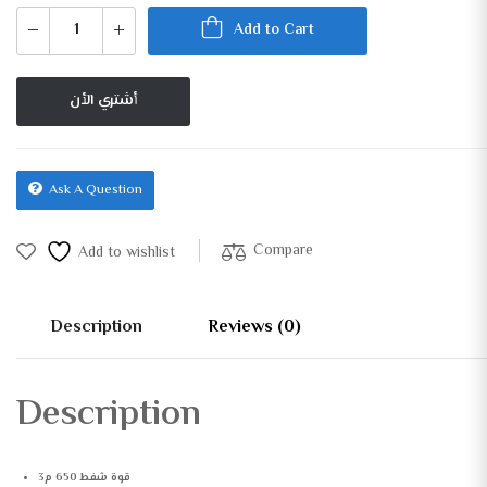
Add to Cart
أشتري الأن
Ask A Question
Compare
Add to wishlist
Description
Reviews (0)
Description
قوة شفط 650 م3