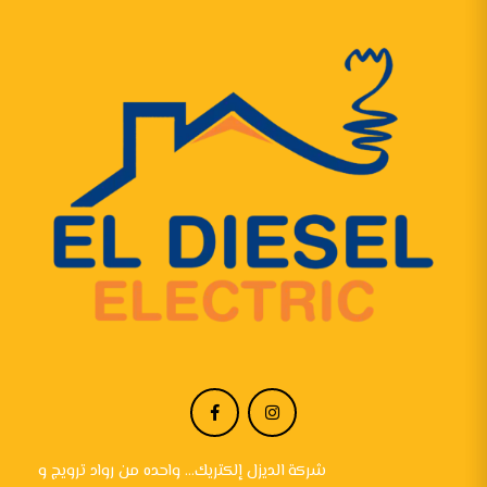
شركة الديزل إلكتريك... واحده من رواد ترويج و