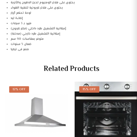
يحتوى على فلاتر الومنيوم لحجز الدهون والأتربة
يحتوى على فلاتر كربونية لتنقية الهواء
ﻟﻮﺣﺔ تحكم أزرار
إضاءة ليد
ﻣﺰﻭﺩ بـ 3 سرعات
ﺇﻣﻜﺎﻧﻴﺔ ﺍﻟﺘﺸﻐﻴﻞ طرد داخلي (فلتر كربون)
إمكانية التشغيل طرد خارجي (مدخنة)
ﻣﺘﻮﻓﺮ ﺑﻤﻘﺎسات: 90 سم
ضمان 5 سنوات
ﺻﻨﻊ ﻓﻰ ﺗﺮﻛﻴﺎ
Related Products
12% OFF
15% OFF