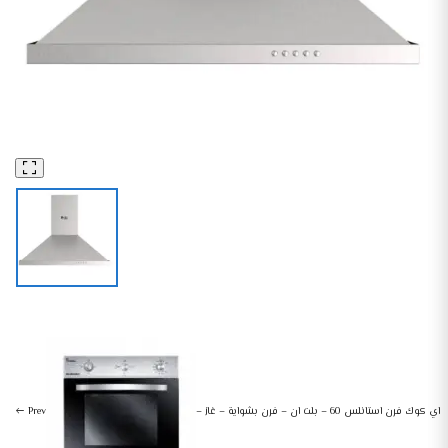
شفاط بلت ان
البلت ان
بيورتي بيلت ان شفاط هرمي 90سم بسؤعة 650 وات -PANSY 90X 650 W
اي كوك فرن استانلس 60 – بلت ان – فرن بشواية – غاز –
Prev