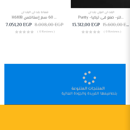
البلت ان
,
افران بلت ان
شفاط بلت ان
,
البلت ان
Purity -فرن كهرباء كامل بمروحه 60 سم-76 لتر- صنع فى تركيا– PT606EE
H610B إيكوماتيك شفاط هرمى 60 سم إستانلس
7.051,20
EGP
8.008,00
EGP
13.312,00
EGP
15.600,00
EGP
( 0 Reviews )
( 0 Reviews )
المنتجات المتنوعة
بتصاميمها الفريدة والجودة العالية