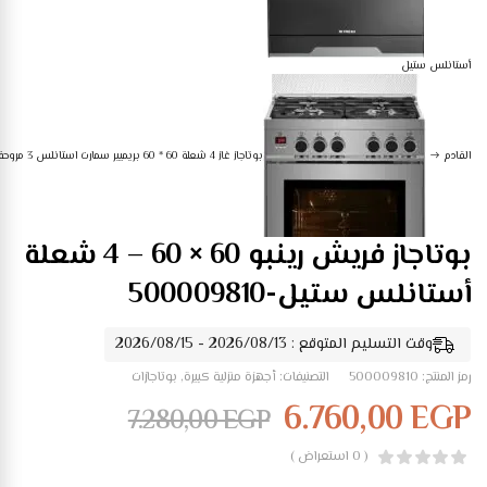
أستانلس ستيل
القادم
بوتاجاز غاز 4 شعلة 60 * 60 بريميير سمارت استانلس 3 مروحة
بوتاجاز فريش رينبو 60 × 60 – 4 شعلة
أستانلس ستيل-500009810
وقت التسليم المتوقع : 2026/08/13 - 2026/08/15
رمز المنتج:
500009810
التصنيفات:
أجهزة منزلية كبيرة
,
بوتاجازات
6.760,00
EGP
7.280,00
EGP
( 0 استعراض )