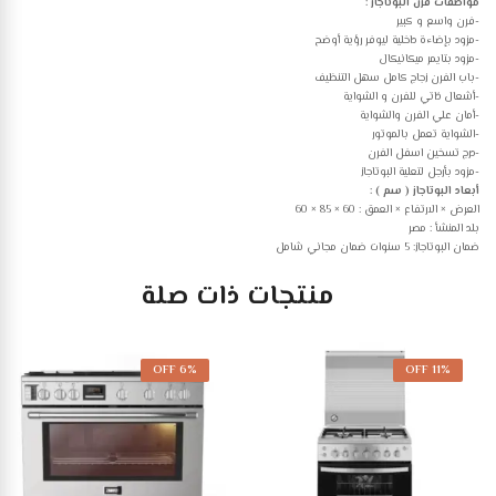
مواصفات فرن البوتاجاز :
-فرن واسع و كبير
-مزود بإضاءة داخلية ليوفر رؤية أوضح
-مزود بتايمر ميكانيكال
-باب الفرن زجاج كامل سهل التنظيف
-أشعال ذاتي للفرن و الشواية
-أمان علي الفرن والشواية
-الشواية تعمل بالموتور
-درج تسخين اسفل الفرن
-مزود بأرجل لتعلية البوتاجاز
أبعاد البوتاجاز ( سم ) :
العرض × الارتفاع × العمق : 60 × 85 × 60
بلد المنشأ : مصر
ضمان البوتاجاز: 5 سنوات ضمان مجاني شامل
منتجات ذات صلة
6% OFF
11% OFF