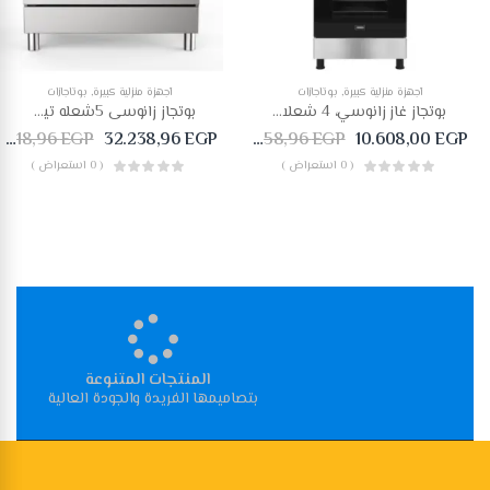
أجهزة منزلية كبيرة
,
بوتاجازات
أجهزة منزلية كبيرة
,
بوتاجازات
بوتجاز غاز زانوسي، 4 شعلات، فضي- ZCG61296XA
بوتجاز زانوسى 5شعله تيست ماكس ايرفراى ستانس 2مروحه امان ZCG97326XA
34.318,96
EGP
32.238,96
EGP
11.958,96
EGP
10.608,00
EGP
( 0 استعراض )
( 0 استعراض )
المنتجات المتنوعة
بتصاميمها الفريدة والجودة العالية