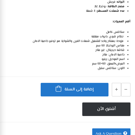
البراند:
فريش
مصدر الطاقة:
بوتجاز غاز
عدد شعلات المسطح:
4 شعلة
أهم المميزات:
ستانلس كامل
نظام شوي بابواب مغلقة
مزودة بمفتاح واحد لتشغيل شعلات الفرن والشواية مع توفير خاصية الامان
مقاس البوتجاز: 60 سم
شاشة ديجيتال: غير متاح
خاصية الامان: متاح
اسم الموديل: رينبو
العرضxالعمق: 60×60 سم
اللون: ستانلس ستيل
إضافة إلى السلة
أشتري الأن
Ask A Question