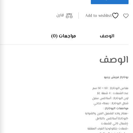
قارن
Add to wishlist
الوصف
مراجعات (0)
الوصف
بوتاجاز فريش رينبو
مقاس البوتاجاز : 60 × 60 سم
عدد الشعلات : 4 شعلة غاز
لون البوتاجاز : أستانلس ستيل
شكل البوتاجاز : بغطاء زجاجي
مواصفات البوتاجاز :
-مفتاح واحد لتشغيل الفرن والشواية
-البوتاجاز أستانلس بالكامل
-إشعال ذاتي للشعلات
-شعلات بتكنولوجيا الغرف المغلقة