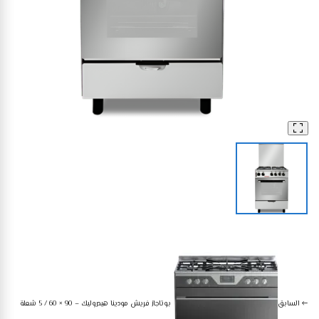
أجهزة منزلية كبيرة
بوتاجازات
بوتاجاز فريش رينبو 60 × 60 – 4 شعلة أستانلس ستيل-500009810
السابق
بوتاجاز فريش مودينا هيدروليك – 90 × 60 / 5 شعلة