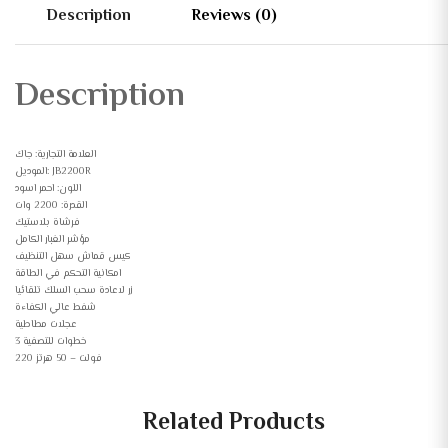
Description
Reviews (0)
Description
العلامة التجارية: جاك
الموديل: JB2200R
اللون: احمر اسود
القدرة: 2200 وات
فرشاة بلاستيك
مؤشر الغبار الكامل
كيس قماش سهل التنظيف
امكانية التحكم في الطاقة
زر لاعادة سحب السلك تلقائيا
شفط عالي الكفاءة
عجلات مطاطية
3 خطوات للتصفية
220 فولت – 50 هرتز
Related Products