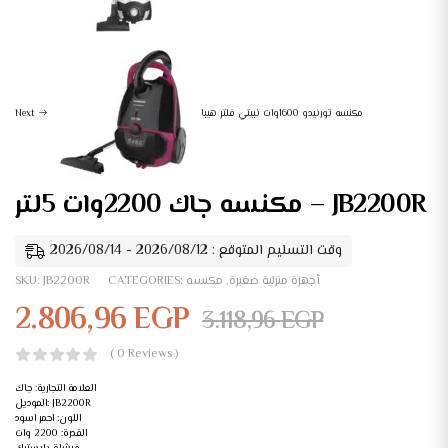
مكنسه تورنيدو 1600وات نبيتي فلتر هيبا
Next
مكنسه جاك 2200وات 5لتر – JB2200R
وقت التسليم المتوقع : 2026/08/12 - 2026/08/14
أجهزة منزلية صغيرة
,
مكنسه
CATEGORIES:
JB2200R
SKU:
2.806,96
EGP
3.118,96
EGP
( 0 Reviews )
العلامة التجارية: جاك
الموديل: JB2200R
اللون: احمر اسود
القدرة: 2200 وات