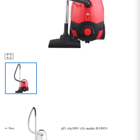
مكنسه جاك 2200وات 5لتر – JB2200R
مكنسه
أجهزة منزلية صغيرة
مكنسه جاك 2400وات 5لتر JB2400S
Prev