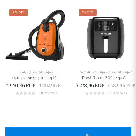
7% OFF
1% OFF
أجهزة منزلية صغيرة
,
اجهزة الطهي المختلفة
أجهزة منزلية صغيرة
,
مكنسه
Freshِ- قلاية 5.5 لتر-أسود- 1800وات- AFF-1800B
مكنسة كهربائية تورنيدو 1600 وات فلتر مضاد للبكتيريا – TVC-160SO
3.950,96
EGP
4.262,96
EGP
7.278,96
EGP
7.382,96
EGP
( 0 Reviews )
( 0 Reviews )