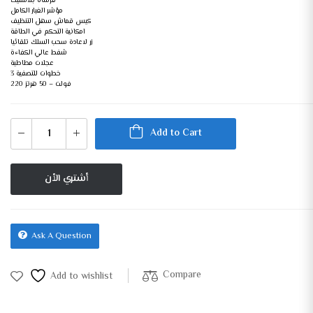
فرشاة بلاستيك
مؤشر الغبار الكامل
كيس قماش سهل التنظيف
امكانية التحكم في الطاقة
زر لاعادة سحب السلك تلقائيا
شفط عالي الكفاءة
عجلات مطاطية
3 خطوات للتصفية
220 فولت – 50 هرتز
Add to Cart
أشتري الأن
Ask A Question
Compare
Add to wishlist