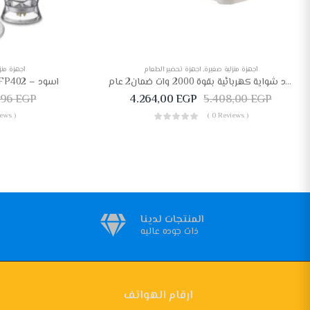
أجهزة منزلية صغيرة
,
اجهزة تحضير الطعام
أجهزة منز
كينوود شواية كهربائية بقوة 2000 وات ضمان2 عام
محضر طعام فريش، 1000 وات، FP402 – اسود
,96
EGP
4.264,00
EGP
5.408,00
EGP
ews )
( 0 Reviews )
المنتجات لدينا
ذات جوده عاليه
ارقام الهواتف