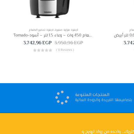
عام
أجهزة منزلية صغيرة
,
اجهزة تحضير الطعام
Tornado-محضرة طعام 450 وات – وعاء 1.5 لتر – أسود – FP-450T
3.742,96
EGP
3.950,96
EGP
3.74
( 0 Reviews )
المنتجات المتنوعة
بتصاميمها الفريدة والجودة العالية
تريك... واحده من رواد ترويج و