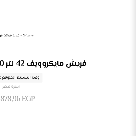
قلاية هوائية فريش – X-Large
فريش مايكروويف 42 لتر 1100 وات استانليس
وقت التسليم المتوقع : 2026/08/05 - 026/08/07
اجهزة تحضير ا
.878,96
EGP