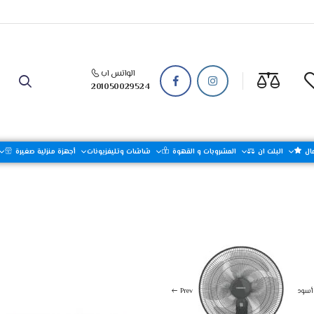
الواتس اب
201050029524
ال
البلت ان
المشروبات و القهوة
شاشات وتليفزيونات
أجهزة منزلية صغيرة
اجهزة تحضير الطعام
أجهزة منزلية صغيرة
Prev