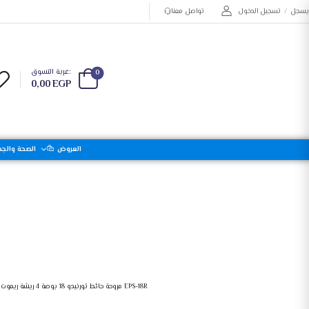
يسجل
/
تسجيل الدخول
تواصل معنا
عربة التسوق:
0
0,00
EGP
العروض
الصحة والجم
فريش مايكروويف 42 لتر 1100 وات استانليس
مروحة حائط تورنيدو 18 بوصة 4 ريشة ريموت أسود EPS-18R