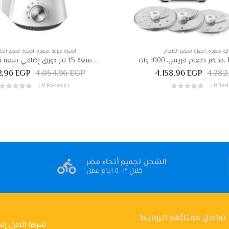
لية صغيرة
,
اجهزة تحضير الطعام
أجهزة منزلية صغيرة
,
اجهزة تحضير الط
خلاط فاكيوم تورنيدو 1000 وات سعة 1.5 لتر دورق إضافي سعة 0.6 لتر أبيض
2,96
EGP
4.054,96
EGP
4.158,96
EGP
4.782
( 0 Reviews )
( 0 Revi
الشحن لجميع أنحاء مصر
خلال ٣ -٥ ايام عمل
تواصل معنا
أهم الروابط
شركة الديزل إلك