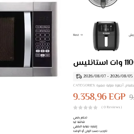
Next
2
لطعام
,
أجهزة منزلية صغيرة
CATEGORIES:
9.358,96
EGP
9
( 0 Reviews )
تحكم رقمي
شاشة ليد
إشارة نهاية الطهي
تذويب حسب الوزن أو الوقت