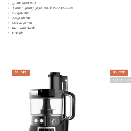
قائمة الطبخ التلقائي
الأبعاد: (العرض * العمق * الارتفاع) (553X440X326)
العمق:440mm
العرض:553 mm
الإرتفاع:326 mm
شاشة ديجيتال:نعم
شواية: لا
5% OFF
8% OFF
OUT OF S