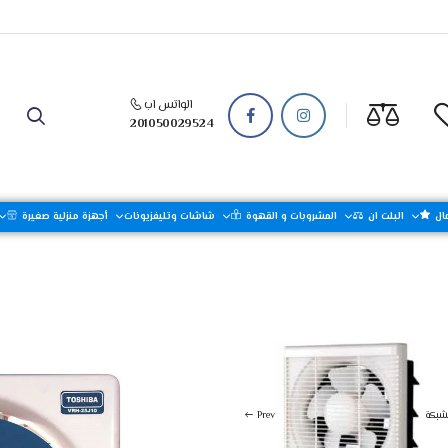
الواتس اب
201050029524
ال
البلت ان
المشروبات و القهوة
شاشات وتليفزيونات
أجهزة منزلية صغيرة
أجهزة منزلية كبيرة
Prev