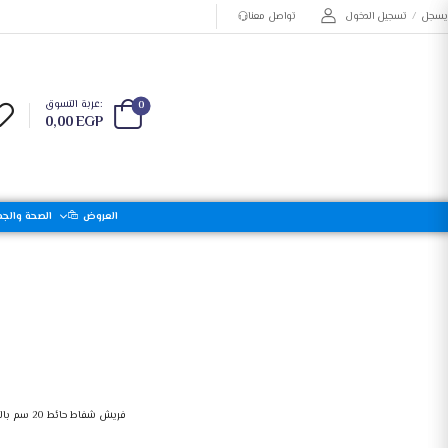
يسجل
/
تسجيل الدخول
تواصل معنا
عربة التسوق:
0
0,00
EGP
العروض
الصحة والجم
شفاط مطبخ توشيبا مقاس 25 سم × 25 سم لون أزرق غامق أو أوف وايت مزود بدرج لتجميع الزيوت
فريش شفاط حائط 20 سم بالشبكة