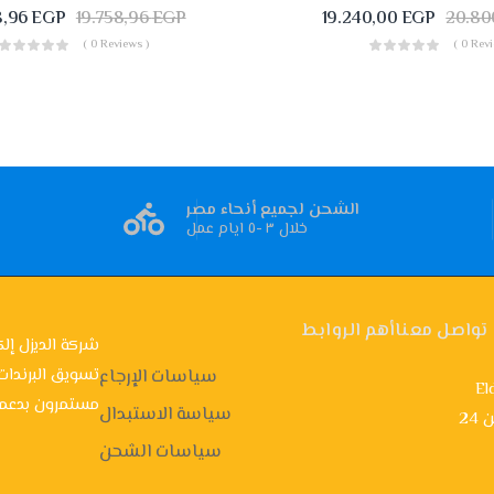
8,96
EGP
19.758,96
EGP
19.240,00
EGP
20.80
( 0 Reviews )
( 0 Revi
الشحن لجميع أنحاء مصر
خلال ٣ -٥ ايام عمل
تواصل معنا
أهم الروابط
شركة الديزل إلك
تسويق البرندات
سياسات الإرجاع
El
مستمرون بدعمك
سياسة الاستبدال
ن
سياسات الشحن