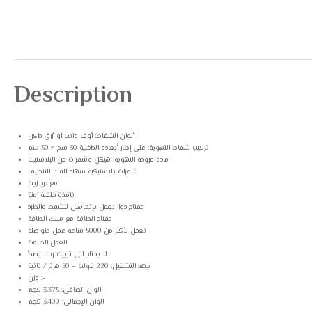
Description
ألوان الشفاط: أوف وايت أو أزرق داكن
تركيب شفاط التهوية: على إطار أبعاده الداخلية 30 سم × 30 سم
مادة مروحة التهوية: هيكل وشفرات من البلاستيك
شفرات بلاستيكية سهلة الفك للتنظيف
مع درج زيت
نافذة خلفية آمنة
مفتاح دوار يعمل بإتجاهين للشفط والطرد
مفتاح الطاقة مع سلك الطاقة
تعمل لأكثر من 5000 ساعة عمل متواصلة
العمل الصامت
لا يحتاج الى تزييت و لا يصدأ
جهد التشغيل: 220 فولت – 50 هرتز / ثانية
وزن :-
الوزن الصافى: 3.375 كجم
الوزن الإجمالي: 3.400 كجم