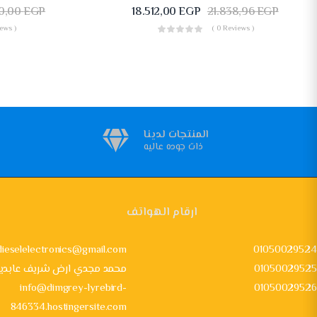
0,00
EGP
18.512,00
EGP
21.838,96
EGP
ews )
( 0 Reviews )
المنتجات لدينا
ذات جوده عاليه
ارقام الهواتف
dieselelectronics@gmail.com
01050029524
01050029525
24 محمد مجدي ارض شريف عابدي
info@dimgrey-lyrebird-
01050029526
846334.hostingersite.com