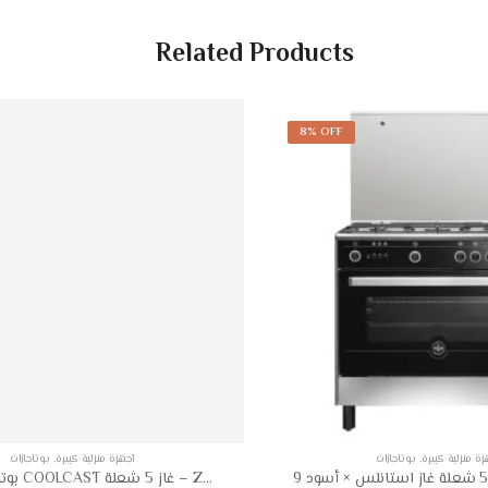
Related Products
8% OFF
زة منزلية كبيرة
,
بوتاجازات
أجهزة منزلية كبيرة
,
بوتاجازات
بوتاجاز زانوسي COOLCAST غاز 5 شعلة – ZCG91236XA