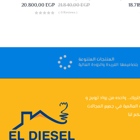
20.800,00
EGP
21.840,00
EGP
18.71
( 0 Reviews )
المنتجات المتنوعة
بتصاميمها الفريدة والجودة العالية
تريك... واحده من رواد ترويج و
 العالمية في جميع المجالات
م لنا