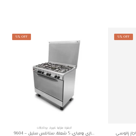
5% OFF
5% OFF
أجهزة منزلية كبيرة
,
بوتاجازات
بوتجاز غاز كريازي بومباي، 5 شعلة، ستانلس ستيل – 9604F