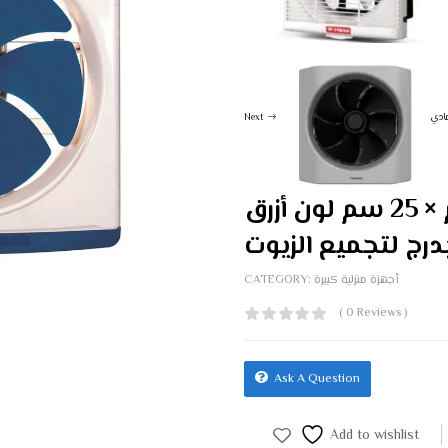
Next
شفاط مطبخ توشيبا مقاس 25 سم × 25 سم لون أزرق
درج لتجميع الزيوت
أجهزة منزلية كبيرة
CATEGORY:
( 0 Reviews )
Ask A Question
Add to wishlist