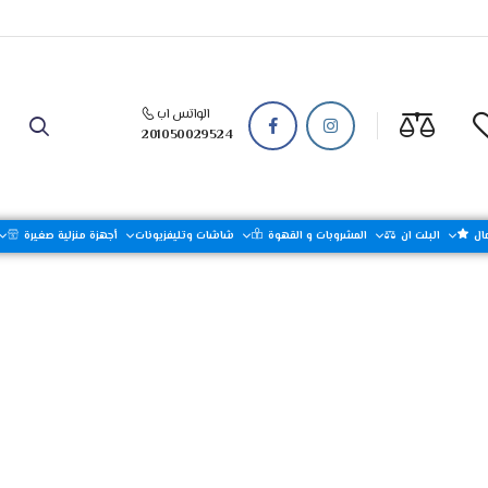
الواتس اب
201050029524
ال
البلت ان
المشروبات و القهوة
شاشات وتليفزيونات
أجهزة منزلية صغيرة