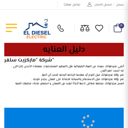
يسجل
/
تسجيل الدخول
تواصل معنا
0
دليل العنايه
شركة “ماركزيت سلفر”
. أبقي مجوهراتك بعيدة عن المواد الكيميائية مثل (العطور، المستحضرات، معقمات الأيدي، إلخ) التي
قد تسبب تغير اللون
. قم بإزالة مجوهراتك قبل النوم أو ممارسة الرياضة البدنية لتجنب أي أضرار
. قم بإزالة مجوهراتك قبل الاستحمام والسباحة للحفاظ على لمعان يدوم طويلا
امسج مجوهراتك بقطعة قماش ناعمة أحيانًا لمزيد من اللمعان و استمتع بارتداء قطعتك الفنية